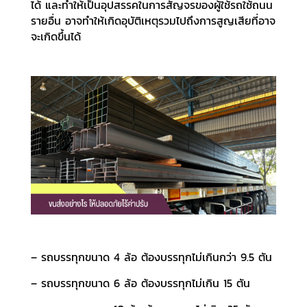
ได้ และทำให้เป็นอุปสรรคในการสัญจรของผู้ใช้รถใช้ถนน
รายอื่น อาจทำให้เกิดอุบัติเหตุรวมไปถึงการสูญเสียที่อาจ
จะเกิดขึ้นได้
– รถบรรทุกขนาด 4 ล้อ ต้องบรรทุกไม่เกินกว่า 9.5 ตัน
– รถบรรทุกขนาด 6 ล้อ ต้องบรรทุกไม่เกิน 15 ตัน