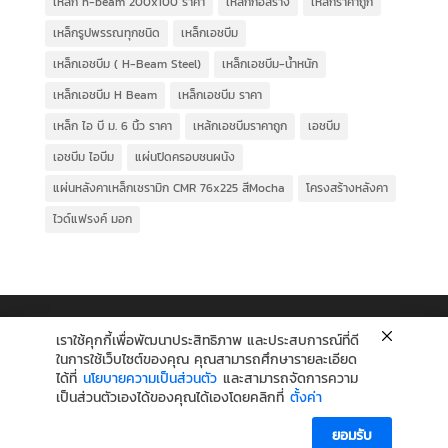
เหล็ก h-beam 200x100 ราคา
เหล็กก่อสร้าง
เหล็กราคาถูก
เหล็กรูปพรรณทุกชนิด
เหล็กเอชบีม
เหล็กเอชบีม ( H-Beam Steel)
เหล็กเอชบีม-น้ำหนัก
เหล็กเอชบีม H Beam
เหล็กเอชบีม ราคา
เหล็ก ไอ บี ม. 6 นิ้ว ราคา
เหล้กเอชบีมราคาถูก
เอชบีม
เอชบีม ไอบีม
แผ่นปิดครอบชนผนัง
แผ่นหลังคาเหล็กเซรามิก CMR 76x225 สีMocha
โครงสร้างหลังคา
ไวด์แฟรงค์ มอก
เราใช้คุกกี้เพื่อพัฒนาประสิทธิภาพ และประสบการณ์ที่ดี
ในการใช้เว็บไซต์ของคุณ คุณสามารถศึกษารายละเอียด
ได้ที่
นโยบายความเป็นส่วนตัว
และสามารถจัดการความ
เป็นส่วนตัวเองได้ของคุณได้เองโดยคลิกที่
ตั้งค่า
ยอมรับ