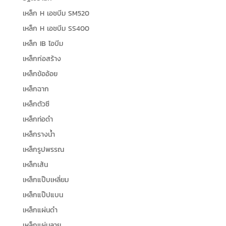
เหล็ก H เอชบีม SM520
เหล็ก H เอชบีม SS400
เหล็ก IB ไอบีม
เหล็กก่อสร้าง
เหล็กข้ออ้อย
เหล็กฉาก
เหล็กตัวซี
เหล็กท่อดำ
เหล็กรางน้ำ
เหล็กรูปพรรณ
เหล็กเส้น
เหล็กแป๊บเหลี่ยม
เหล็กแป๊ปแบน
เหล็กแผ่นดำ
เหล็กแผ่นลาย