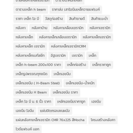
ขายหลังคาเหล็กเซรามิก
ตารางน้ำหนักเหล็ก
ตารางเหล็ก h beam
ราคาส่ง เสาไอบีมเหล็กวายแฟรงค์
ราคา เหล็ก ไอ บี
วัสดุก่อสร้าง
สินค้าขายดี
สินค้าแนะนำ
หลังคา
หลังคาบ้าน
หลังคาเคลือบเซรามิก
หลังคาเซรามิก
หลังคาเหล็ก
หลังคาเหล็กเคลือบเซรามิก
หลังคาเหล็กเซรามิก
หลังคาเหล็ก เซรามิก
หลังคาเหล็กเซรามิกCRM
หลังคาเหล็กเมทัลชีท
อิฐเซรามิค
เซรามิก
เหล็ก
เหล็ก h-beam 200x100 ราคา
เหล็กก่อสร้าง
เหล็กราคาถูก
เหล็กรูปพรรณทุกชนิด
เหล็กเอชบีม
เหล็กเอชบีม ( H-Beam Steel)
เหล็กเอชบีม-น้ำหนัก
เหล็กเอชบีม H Beam
เหล็กเอชบีม ราคา
เหล็ก ไอ บี ม. 6 นิ้ว ราคา
เหล้กเอชบีมราคาถูก
เอชบีม
เอชบีม ไอบีม
แผ่นปิดครอบชนผนัง
แผ่นหลังคาเหล็กเซรามิก CMR 76x225 สีMocha
โครงสร้างหลังคา
ไวด์แฟรงค์ มอก