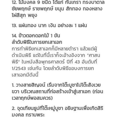
12. ไม้มงคล 9 ชนิด ได้แก่ กันเกรา ทรงบาดาล
ชัยพฤกษ์ ราชพฤกษ์ ขนุน สักทอง ทองหลาง
ไผ่สีสุก พยุง
13. แผ่นทอง นาก เงิน อย่างละ 1 แผ่น
14. ข้าวตอกดอกไม้ 1 ขัน
ลำดับพิธีในการยกเสาเอก
การทำพิธียกเสาเอกก็มีหลายตำรา แล้วแต่ผู้
ดำเนินพิธี แต่ในที่นี้เราก็จะอ้างอิงจาก “ศาสน
พิธี” ในหนังสือพุทธศาสตร์ ปีที่ 43 อันดับที่
1/2543 เช่นกัน โดยลำดับพิธีขอบงการยก
เสาเอกมีดังนี้
1. วางสายสิญจน์ เริ่มจากโต๊ะบูชาไปโต๊ะสังเวย
ขวา บริเวณสถานที่ก่อสร้างเข้าสู่เสาเอก (ก่อน
เวลาฤกษ์พอสมควร)
2. จุดเทียนธูปที่โต๊ะหมู่บูชา อธิษฐานเพื่อเกิดสิริ
มงคล กราบพระ