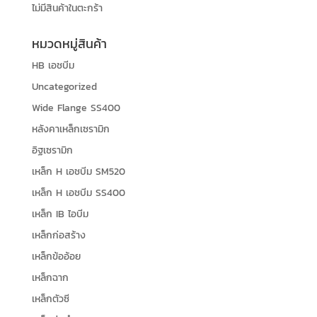
ไม่มีสินค้าในตะกร้า
หมวดหมู่สินค้า
HB เอชบีม
Uncategorized
Wide Flange SS400
หลังคาเหล็กเซรามิก
อิฐเซรามิก
เหล็ก H เอชบีม SM520
เหล็ก H เอชบีม SS400
เหล็ก IB ไอบีม
เหล็กก่อสร้าง
เหล็กข้ออ้อย
เหล็กฉาก
เหล็กตัวซี