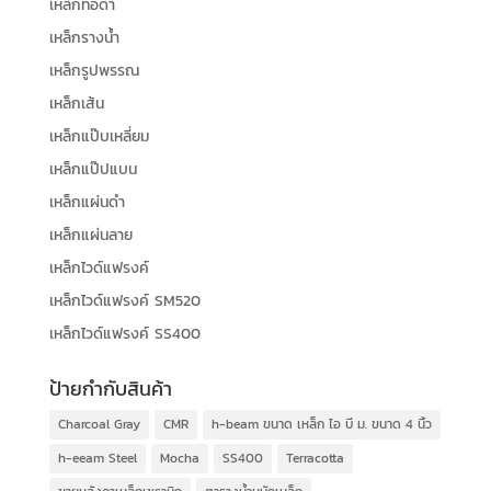
เหล็กท่อดำ
เหล็กรางน้ำ
เหล็กรูปพรรณ
เหล็กเส้น
เหล็กแป๊บเหลี่ยม
เหล็กแป๊ปแบน
เหล็กแผ่นดำ
เหล็กแผ่นลาย
เหล็กไวด์แฟรงค์
เหล็กไวด์แฟรงค์ SM520
เหล็กไวด์แฟรงค์ SS400
ป้ายกำกับสินค้า
Charcoal Gray
CMR
h-beam ขนาด เหล็ก ไอ บี ม. ขนาด 4 นิ้ว
h-eeam Steel
Mocha
SS400
Terracotta