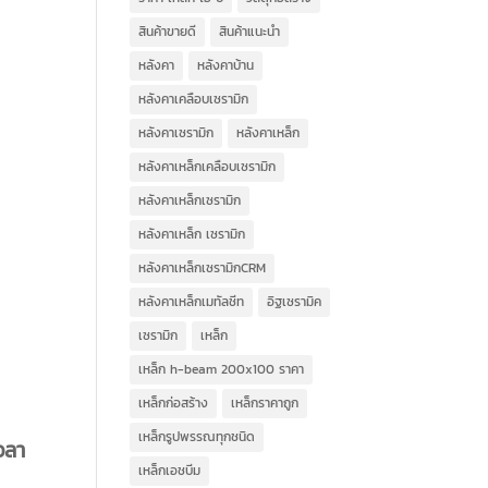
สินค้าขายดี
สินค้าแนะนำ
หลังคา
หลังคาบ้าน
หลังคาเคลือบเซรามิก
หลังคาเซรามิก
หลังคาเหล็ก
หลังคาเหล็กเคลือบเซรามิก
หลังคาเหล็กเซรามิก
หลังคาเหล็ก เซรามิก
หลังคาเหล็กเซรามิกCRM
หลังคาเหล็กเมทัลชีท
อิฐเซรามิค
เซรามิก
เหล็ก
เหล็ก h-beam 200x100 ราคา
เหล็กก่อสร้าง
เหล็กราคาถูก
เหล็กรูปพรรณทุกชนิด
วลา
เหล็กเอชบีม