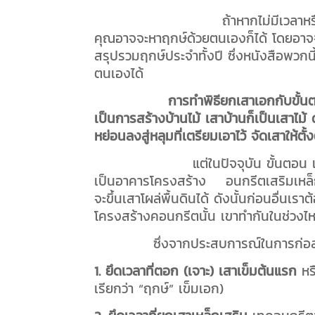
ถ้าหากไม่มีเวลาหรือไม่สะดวกใ
คุณอาจจะหาฤกษ์ด้วยตนเองก็ได้ โดยอาจจ
สรุปรวมฤกษ์ประจำทั้งปี ซึ่งหนังสือพว
ตนเองได้
การทำพิธียกเสาเอกกับขั้นตอ
เป็นการสร้างบ้านไม้ เสาบ้านก็เป็นเสาไม้
หย่อนลงสู่หลุมที่เตรียมเอาไว้ จัดเสาให้ต
แต่ในปัจจุบัน ขั้นตอน และวิธีการ
เป็นอาคารโครงสร้าง อนกรีตเสริมเหล็ก
จะขึ้นเสาโผล่พื้นดินได้ ดังนั้นก่อนอื่นเ
โครงสร้างคอนกรีตนั้น เขาทำกันในช่วง
ซึ่งจากประสบการณ์ในการก่อสร้างที่
1. ยึดเวลาที่ตอก (เจาะ) เสาเข็มต้นแรก
หร
เรียกว่า “ฤกษ์” เข็มเอก)