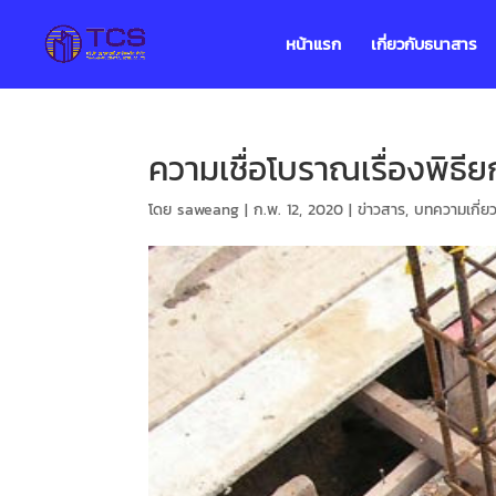
หน้าแรก
เกี่ยวกับธนาสาร
ความเชื่อโบราณเรื่องพิธี
โดย
saweang
|
ก.พ. 12, 2020
|
ข่าวสาร
,
บทความเกี่ยว