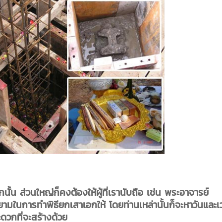
ก็คงต้องให้ผู้ที่เรานับถือ เช่น พระอาจารย์
ูยามในการทำพิธียกเสาเอกให้ โดยท่านเหล่านั้นก็จะหาวันและเ
ะดวกที่จะสร้างด้วย