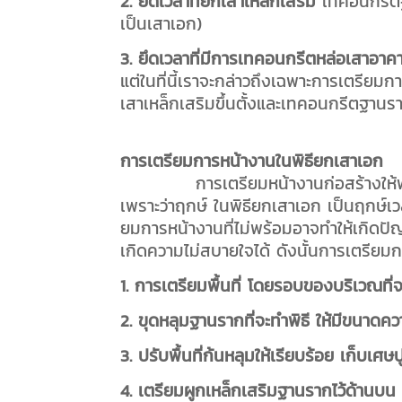
2. ยึดเวลาที่ยกเสาเหล็กเสริม
เทคอนกรีตฐ
เป็นเสาเอก)
3. ยึดเวลาที่มีการเทคอนกรีตหล่อเสาอาค
แต่ในที่นี้เราจะกล่าวถึงเฉพาะการเตรียม
เสาเหล็กเสริมขึ้นตั้งและเทคอนกรีตฐานราก
การเตรียมการหน้างานในพิธียกเสาเอก
การเตรียมหน้างานก่อสร้างให้พร้อมก
เพราะว่าฤกษ์ ในพิธียกเสาเอก เป็นฤกษ์เว
ยมการหน้างานที่ไม่พร้อมอาจทำให้เกิดปั
เกิดความไม่สบายใจได้ ดังนั้นการเตรียมก
1. การเตรียมพื้นที่ โดยรอบของบริเวณที่จ
2. ขุดหลุมฐานรากที่จะทำพิธี ให้มีขนา
3. ปรับพื้นที่ก้นหลุมให้เรียบร้อย เก็บเ
4. เตรียมผูกเหล็กเสริมฐานรากไว้ด้านบน