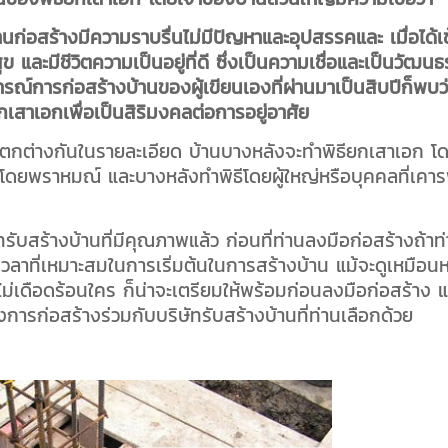
างมีความราบรื่นไม่มีปัญหาและอุปสรรคและ เมื่อได้เข
นสุข และมีชีวิตความเป็นอยู่ที่ดี ซึ่งเป็นความเชื่อและเป็นวัฒน
์การก่อสร้างบ้านของผู้เขียนเองที่ผ่านมาเป็นสิบปีก็พบว
ยกเสาเอกเพื่อเป็นสิริมงคลต่อการอยู่อาศัย
กันในรายละเอียด บ้านบางหลังจะทำพิธียกเสาเอก โ
ีโดยพราหมณ์ และบางหลังทำพิธีโดยผู้ใหญ่หรือบุคคลที่เคา
้านที่มีคุณภาพแล้ว ก่อนที่ท่านลงมือก่อสร้างถ้าท่
เวลาที่เหมาะสมในการเริ่มต้นในการสร้างบ้าน แม้จะดูเหมือน
่เดือดร้อนใคร ก็น่าจะเตรียมให้พร้อมก่อนลงมือก่อสร้าง แ
ารก่อสร้างร่วมกับบริษัทรับสร้างบ้านที่ท่านเลือกด้วย