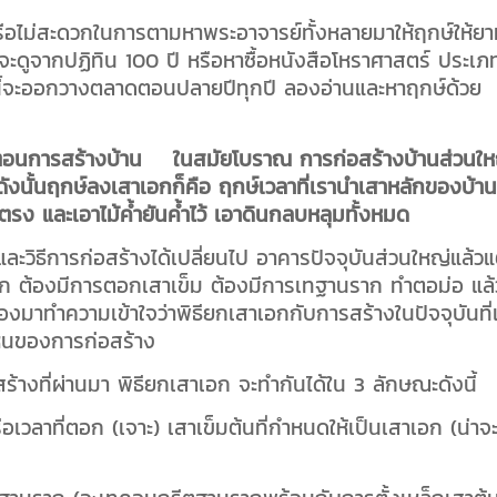
นการตามหาพระอาจารย์ทั้งหลายมาให้ฤกษ์ให้ยา
ะดูจากปฏิทิน 100 ปี หรือหาซื้อหนังสือโหราศาสตร์ ประเภ
กนี้จะออกวางตลาดตอนปลายปีทุกปี ลองอ่านและหาฤกษ์ด้วย
นการสร้างบ้าน
ในสมัยโบราณ การก่อสร้างบ้านส่วนให
 ดังนั้นฤกษ์ลงเสาเอกก็คือ ฤกษ์เวลาที่เรานำเสาหลักของบ้า
ั้งตรง และเอาไม้ค้ำยันค้ำไว้ เอาดินกลบหลุมทั้งหมด
ก่อสร้างได้เปลี่ยนไป อาคารปัจจุบันส่วนใหญ่แล้วแ
 ต้องมีการตอกเสาเข็ม ต้องมีการเทฐานราก ทำตอม่อ แล้
ราต้องมาทำความเข้าใจว่าพิธียกเสาเอกกับการสร้างในปัจจุบันที่
ไหนของการก่อสร้าง
ผ่านมา พิธียกเสาเอก จะทำกันได้ใน 3 ลักษณะดังนี้
ือเวลาที่ตอก (เจาะ) เสาเข็มต้นที่กำหนดให้เป็นเสาเอก (น่าจ