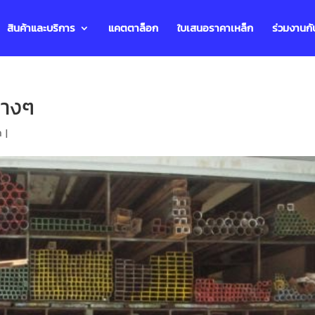
สินค้าและบริการ
แคตตาล็อก
ใบเสนอราคาเหล็ก
ร่วมงานกั
่างๆ
ก
|