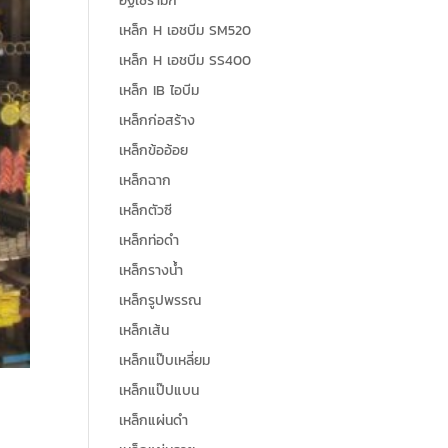
อิฐเซรามิก
เหล็ก H เอชบีม SM520
เหล็ก H เอชบีม SS400
เหล็ก IB ไอบีม
เหล็กก่อสร้าง
เหล็กข้ออ้อย
เหล็กฉาก
เหล็กตัวซี
เหล็กท่อดำ
เหล็กรางน้ำ
เหล็กรูปพรรณ
เหล็กเส้น
เหล็กแป๊บเหลี่ยม
เหล็กแป๊ปแบน
เหล็กแผ่นดำ