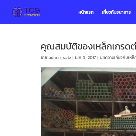
หน้าแรก
เกี่ยวกับธนาสาร
คุณสมบัติของเหล็กเกรดต
โดย
admin_sale
|
มิ.ย. 5, 2017
|
บทความเกี่ยวกับเหล็