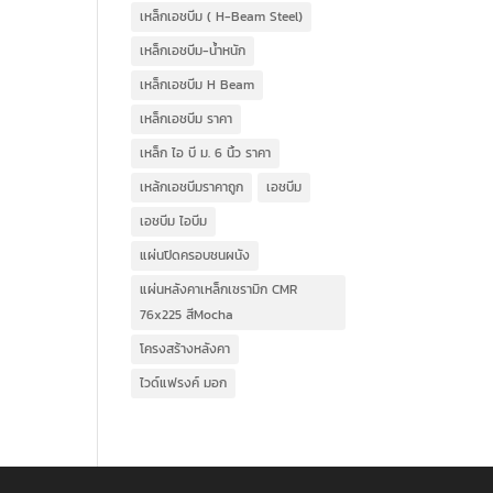
เหล็กเอชบีม ( H-Beam Steel)
เหล็กเอชบีม-น้ำหนัก
เหล็กเอชบีม H Beam
เหล็กเอชบีม ราคา
เหล็ก ไอ บี ม. 6 นิ้ว ราคา
เหล้กเอชบีมราคาถูก
เอชบีม
เอชบีม ไอบีม
แผ่นปิดครอบชนผนัง
แผ่นหลังคาเหล็กเซรามิก CMR
76x225 สีMocha
โครงสร้างหลังคา
ไวด์แฟรงค์ มอก