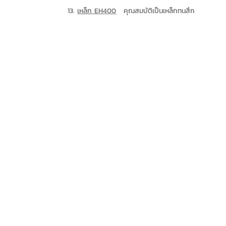
เหล็ก EH400
คุณสมบัติเป็นเหล็กทนสึก