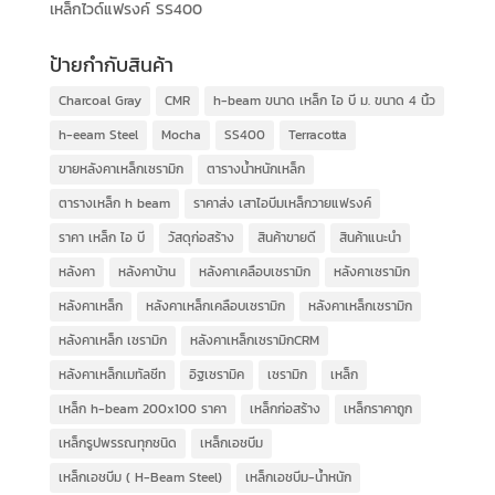
เหล็กไวด์แฟรงค์ SS400
ป้ายกำกับสินค้า
Charcoal Gray
CMR
h-beam ขนาด เหล็ก ไอ บี ม. ขนาด 4 นิ้ว
h-eeam Steel
Mocha
SS400
Terracotta
ขายหลังคาเหล็กเซรามิก
ตารางน้ำหนักเหล็ก
ตารางเหล็ก h beam
ราคาส่ง เสาไอบีมเหล็กวายแฟรงค์
ราคา เหล็ก ไอ บี
วัสดุก่อสร้าง
สินค้าขายดี
สินค้าแนะนำ
หลังคา
หลังคาบ้าน
หลังคาเคลือบเซรามิก
หลังคาเซรามิก
หลังคาเหล็ก
หลังคาเหล็กเคลือบเซรามิก
หลังคาเหล็กเซรามิก
หลังคาเหล็ก เซรามิก
หลังคาเหล็กเซรามิกCRM
หลังคาเหล็กเมทัลชีท
อิฐเซรามิค
เซรามิก
เหล็ก
เหล็ก h-beam 200x100 ราคา
เหล็กก่อสร้าง
เหล็กราคาถูก
เหล็กรูปพรรณทุกชนิด
เหล็กเอชบีม
เหล็กเอชบีม ( H-Beam Steel)
เหล็กเอชบีม-น้ำหนัก