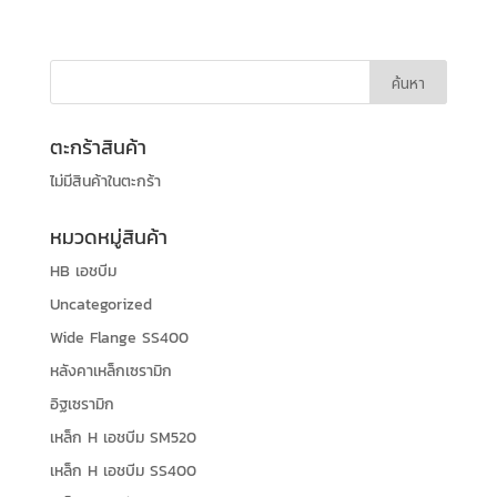
ตะกร้าสินค้า
ไม่มีสินค้าในตะกร้า
หมวดหมู่สินค้า
HB เอชบีม
Uncategorized
Wide Flange SS400
หลังคาเหล็กเซรามิก
อิฐเซรามิก
เหล็ก H เอชบีม SM520
เหล็ก H เอชบีม SS400