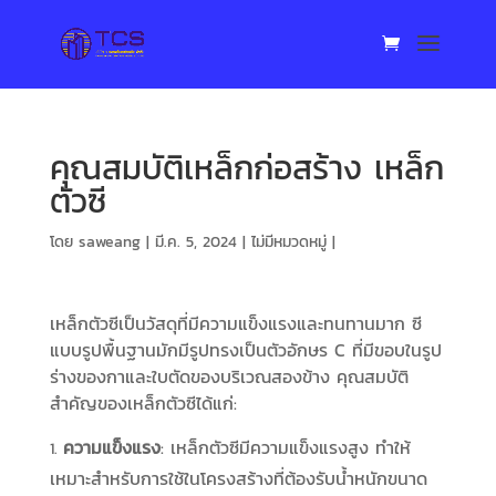
คุณสมบัติเหล็กก่อสร้าง เหล็ก
ตัวซี
โดย
saweang
|
มี.ค. 5, 2024
|
ไม่มีหมวดหมู่
|
เหล็กตัวซีเป็นวัสดุที่มีความแข็งแรงและทนทานมาก ซี
แบบรูปพื้นฐานมักมีรูปทรงเป็นตัวอักษร C ที่มีขอบในรูป
ร่างของกาและใบตัดของบริเวณสองข้าง คุณสมบัติ
สำคัญของเหล็กตัวซีได้แก่:
ความแข็งแรง
: เหล็กตัวซีมีความแข็งแรงสูง ทำให้
เหมาะสำหรับการใช้ในโครงสร้างที่ต้องรับน้ำหนักขนาด