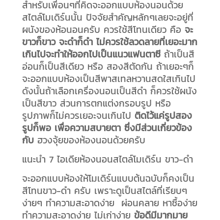
สำหรับเพื่อนๆที่คิดจะออกแบบห้องนอนด้วย
สไตล์โมเดิร์นนั้น ปัจจัยสำคัญหลักๆเลยจะอยู่ที่
ผนังของห้อนอนครับ ควรใช้สีโทนเดียว คือ
จะ
ขาวก็ขาว จะดำก็ดำ ไม่ควรใช้ลวดลายที่เยอะมาก
เกินไปจะทำให้ออกไปเป็นแนวแฟนตาซี
ถ้าเป็นสี
อ่อนก็เป็นสีเดียว หรือ สองสีตัดกัน ถ้าเยอะๆก็
จะออกแบบห้องเป็นสีพาสเทลหวานสดใสเกินไป
ดังนั้นถ้าเลือกเครื่องนอนเป็นสีดำ ก็ควรใช้ผนัง
เป็นสีขาว ส่วนการตกแต่งกรอบรูป หรือ
รูปภาพก็ไม่ควรเยอะจนเกินไป
ติดไว้แค่รูปสอง
รูปก็พอ เพื่อความสบายตา ซึ่งมีส่วนเกี่ยวข้อง
กับ
ฮวงจุ้ยของห้องนอนด้วยครับ
แนะนำ 7 ไอเดียห้องนอนสไตล์โมเดิร์น ขาว-ดำ
จะออกแบบห้องให้โมเดิร์นแบบต้นฉบับก็คงเป็น
สีโทนขาว-ดำ ครับ เพราะดูเป็นสไตล์ที่เรียบๆ
ง่ายๆ ทำความสะอาดง่าย ผ่อนคลาย หาซื้อง่าย
ทำความสะอาดง่าย ไม่เก่าง่าย
ข้อดีมีมากมาย