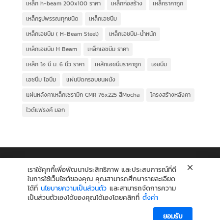
เหล็ก h-beam 200x100 ราคา
เหล็กก่อสร้าง
เหล็กราคาถูก
เหล็กรูปพรรณทุกชนิด
เหล็กเอชบีม
เหล็กเอชบีม ( H-Beam Steel)
เหล็กเอชบีม-น้ำหนัก
เหล็กเอชบีม H Beam
เหล็กเอชบีม ราคา
เหล็ก ไอ บี ม. 6 นิ้ว ราคา
เหล้กเอชบีมราคาถูก
เอชบีม
เอชบีม ไอบีม
แผ่นปิดครอบชนผนัง
แผ่นหลังคาเหล็กเซรามิก CMR 76x225 สีMocha
โครงสร้างหลังคา
ไวด์แฟรงค์ มอก
เราใช้คุกกี้เพื่อพัฒนาประสิทธิภาพ และประสบการณ์ที่ดี
ในการใช้เว็บไซต์ของคุณ คุณสามารถศึกษารายละเอียด
ได้ที่
นโยบายความเป็นส่วนตัว
และสามารถจัดการความ
เป็นส่วนตัวเองได้ของคุณได้เองโดยคลิกที่
ตั้งค่า
ยอมรับ