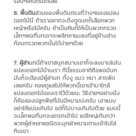
รอบๆโคนต้นได้เลย
6. พื้นดิน
ส่วนของพื้นดินตรงที่ว่างๆของแปลง
ดอกไม้นี่ ถ้าเราอยากจะดึงดูดนกก็เลือกพวก
หญ้าหรือไม้ครับ ถ้าเป็นหินก็ให้เป็นพวกกรวด
เล็กๆพอที่นกเขาจะพลิกหาแมลงที่อยู่ข้างล่าง
ก้อนกรวดพวกนั้นได้ง่ายๆด้วย
7. ผู้ล่า
นกนี่ถ้าเขาสนุกสนานเขาก็จะลงมาเล่นใน
แปลงดอกไม้บ้านเรา ทีนี้ธรรมชาติคือพอมีนก
มันก็จะต้องมีผู้ล่านก ทั้งงู แมว หมา สารพัด
เลยครับ คอยดูแลไม่ให้พวกนี้เขาเข้ามาใกล้
แปลงดอกไม้ของเราไว้ด้วยนะ วิธีง่ายๆอย่างนึง
ก็คือลองปลูกพืชที่มันมีหนามน่ะครับ เอาแบบ
อย่าให้แน่นเกินไป แต่ก็ไม่บางเกินไปด้วย แบบนี้
จะเล็กพอที่นกจะแทรกเข้าไป แต่ใหญ่เกินกว่า
พวกผู้ล่าหลายชนิดจะบุกฝ่าหนามตามเข้าไปไล่
กินเขา