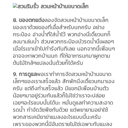
8. ของตกแต่ง
ลองจัดสวนหน้าบ้านขนาดเล็ก
ของเราด้วยของที่เอื้อสำหรับนกครับ อย่าง
กระป๋อง อ่างน้ำที่ใส่น้ำไว้ พวกอ่างนี่เดี๋ยวนกก็
ลงมาเล่นน้ำ ส่วนพวกกระป๋องบัวรดน้ำนี่เผลอๆ
เมื่อไรเขาเข้าไปทำรังทันทีเลย นอกจากนี้เพื่อนๆ
อาจจะหาพวกบ้านนก ที่ให้อาหารนกมาผูกตาม
ต้นไม้ใกล้ๆแปลงนั่นด้วยก็ได้ครับ
9. การดูแล
พอเราทำการจัดสวนหน้าบ้านขนาด
เล็กๆของเราเสร็จแล้ว สักพักนึงเดี๋ยวนกมาเอง
ครับ แต่ถึงทำเสร็จแล้ว มีแขกมีเพื่อนบ้านตัว
น้อยๆมาอยู่ร่วมกันแล้วก็ไม่ใช่ว่าเราจะปล่อย
เฉยๆอะไรแบบนั้นได้นะ หมั่นดูแลทำความสะอาด
รดน้ำ กำจัดวัชพืชกันด้วย แต่พยายามอย่าใช้
พวกสารเคมียาฆ่าแมลงอะไรแบบนี้นะครับ
เพราะของพวกนี้มีอันตรายไม่ใช่เฉพาะกับแมลง