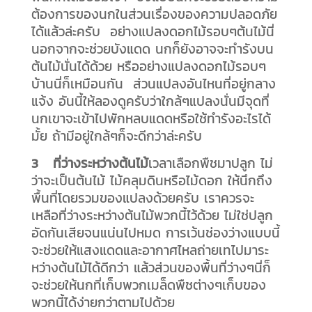
ต้องการของนกในส่วนเรื่องของความปลอดภัย
ได้แล้วล่ะครับ อย่างแปลงดอกไม้รอบๆต้นไม้นี่
นอกจากจะช่วยบังแดด นกก็ยังอาจจะทำรังบน
ต้นไม้นั่นได้ด้วย หรืออย่างแปลงดอกไม้รอบๆ
บ้านนี่ก็เหมือนกัน ส่วนแปลงอันไหนที่อยู่กลาง
แจ้ง อันนี้ให้ลองดูครับว่าใกล้ๆแปลงนั่นมีจุดที่
นกเขาจะเข้าไปพักหลบแดดหรือใช้ทำรังอะไรได้
มั้ย ถ้ามีอยู่ใกล้ๆก็จะดีกว่าล่ะครับ
3 ที่ว่างระหว่างต้นไม้
เวลาเลือกพืชมาปลูก ไม่
ว่าจะเป็นต้นไม้ ไม้คลุมดินหรือไม้ดอก ให้นึกถึง
พื้นที่โดยรวมของแปลงด้วยครับ เราควรจะ
เหลือที่ว่างระหว่างต้นไม้พวกนี้ไว้ด้วย ไม่ใช่ปลูก
อัดกันเสียจนแน่นไปหมด การเว้นช่องว่างแบบนี้
จะช่วยให้แสงแดดและอากาศไหลถ่ายเทไปมาระ
หว่างต้นไม้ได้ดีกว่า แล้วส่วนของพื้นที่ว่างๆนี่ก็
จะช่วยให้นกที่เก็บพวกเมล็ดพืชต่างๆเก็บของ
พวกนี้ได้ง่ายกว่าตามไปด้วย