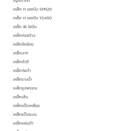
อิฐเซรามิก
เหล็ก H เอชบีม SM520
เหล็ก H เอชบีม SS400
เหล็ก IB ไอบีม
เหล็กก่อสร้าง
เหล็กข้ออ้อย
เหล็กฉาก
เหล็กตัวซี
เหล็กท่อดำ
เหล็กรางน้ำ
เหล็กรูปพรรณ
เหล็กเส้น
เหล็กแป๊บเหลี่ยม
เหล็กแป๊ปแบน
เหล็กแผ่นดำ