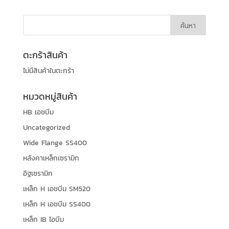
ตะกร้าสินค้า
ไม่มีสินค้าในตะกร้า
หมวดหมู่สินค้า
HB เอชบีม
Uncategorized
Wide Flange SS400
หลังคาเหล็กเซรามิก
อิฐเซรามิก
เหล็ก H เอชบีม SM520
เหล็ก H เอชบีม SS400
เหล็ก IB ไอบีม