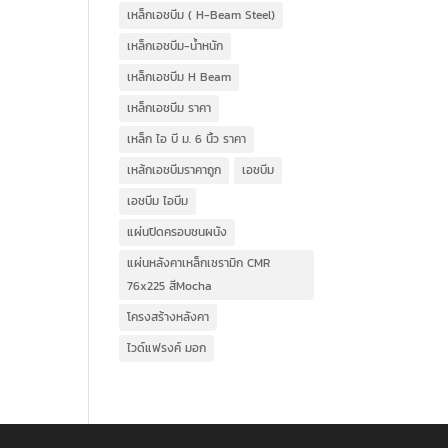
เหล็กเอชบีม ( H-Beam Steel)
เหล็กเอชบีม-น้ำหนัก
เหล็กเอชบีม H Beam
เหล็กเอชบีม ราคา
เหล็ก ไอ บี ม. 6 นิ้ว ราคา
เหล้กเอชบีมราคาถูก
เอชบีม
เอชบีม ไอบีม
แผ่นปิดครอบชนผนัง
แผ่นหลังคาเหล็กเซรามิก CMR
76x225 สีMocha
โครงสร้างหลังคา
ไวด์แฟรงค์ มอก