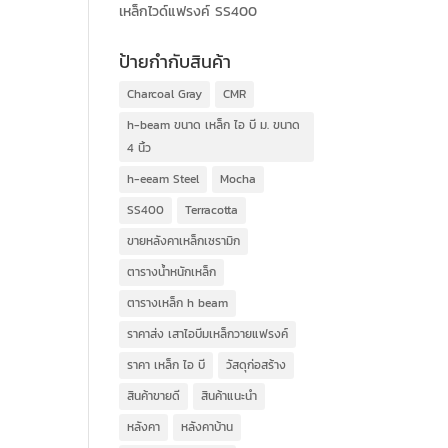
เหล็กไวด์แฟรงค์ SS400
ป้ายกำกับสินค้า
Charcoal Gray
CMR
h-beam ขนาด เหล็ก ไอ บี ม. ขนาด
4 นิ้ว
h-eeam Steel
Mocha
SS400
Terracotta
ขายหลังคาเหล็กเซรามิก
ตารางน้ำหนักเหล็ก
ตารางเหล็ก h beam
ราคาส่ง เสาไอบีมเหล็กวายแฟรงค์
ราคา เหล็ก ไอ บี
วัสดุก่อสร้าง
สินค้าขายดี
สินค้าแนะนำ
หลังคา
หลังคาบ้าน