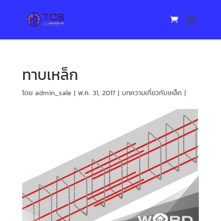
ทาบเหล็ก
โดย
admin_sale
|
พ.ค. 31, 2017
|
บทความเกี่ยวกับเหล็ก
|