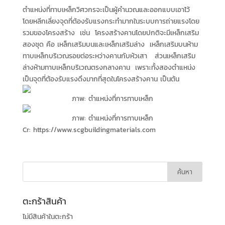
ตำแหน่งที่ทาบเหล็กวิศวกรจะเป็นผู้คำนวณและออกแบบเอาไว้
โดยหลีกเลี่ยงจุดที่ต้องรับแรงกระทำมากในระบบการถ่ายแรงโดย
รวมของโครงสร้าง เช่น โครงสร้างคานโดยปกติจะมีเหล็กเสริม
สองชุด คือ เหล็กเสริมบนและเหล็กเสริมล่าง เหล็กเสริมบนห้าม
ทาบเหล็กบริเวณรอยต่อระหว่างคานกับหัวเสา ส่วนเหล็กเสริม
ล่างห้ามทาบเหล็กบริเวณตรงกลางคาน เพราะทั้งสองตำแหน่ง
เป็นจุดที่ต้องรับแรงดึงมากที่สุดในโครงสร้างคาน เป็นต้น
ภาพ: ตำแหน่งที่การทาบเหล็ก
ภาพ: ตำแหน่งที่การทาบเหล็ก
Cr: https://www.scgbuildingmaterials.com
ตะกร้าสินค้า
ไม่มีสินค้าในตะกร้า