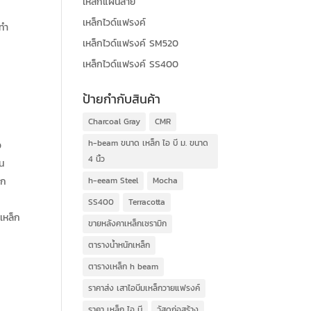
เหล็กแผ่นลาย
เหล็กไวด์แฟรงค์
้ทำ
เหล็กไวด์แฟรงค์ SM520
เหล็กไวด์แฟรงค์ SS400
ป้ายกำกับสินค้า
Charcoal Gray
CMR
h-beam ขนาด เหล็ก ไอ บี ม. ขนาด
อ
4 นิ้ว
้น
อก
h-eeam Steel
Mocha
SS400
Terracotta
วเหล็ก
ขายหลังคาเหล็กเซรามิก
ตารางน้ำหนักเหล็ก
ตารางเหล็ก h beam
ราคาส่ง เสาไอบีมเหล็กวายแฟรงค์
ราคา เหล็ก ไอ บี
วัสดุก่อสร้าง