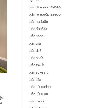
อิฐเซรามิก
เหล็ก H เอชบีม SM520
เหล็ก H เอชบีม SS400
เหล็ก IB ไอบีม
เหล็กก่อสร้าง
เหล็กข้ออ้อย
เหล็กฉาก
เหล็กตัวซี
เหล็กท่อดำ
เหล็กรางน้ำ
เหล็กรูปพรรณ
เหล็กเส้น
เหล็กแป๊บเหลี่ยม
เหล็กแป๊ปแบน
ปูน
เหล็กแผ่นดำ
าง