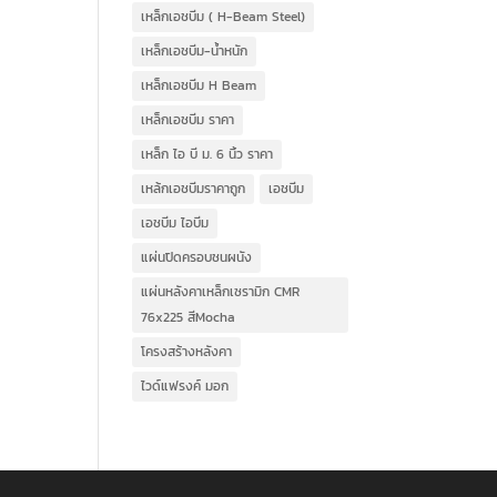
เหล็กเอชบีม ( H-Beam Steel)
เหล็กเอชบีม-น้ำหนัก
เหล็กเอชบีม H Beam
เหล็กเอชบีม ราคา
เหล็ก ไอ บี ม. 6 นิ้ว ราคา
เหล้กเอชบีมราคาถูก
เอชบีม
เอชบีม ไอบีม
แผ่นปิดครอบชนผนัง
แผ่นหลังคาเหล็กเซรามิก CMR
76x225 สีMocha
โครงสร้างหลังคา
ไวด์แฟรงค์ มอก