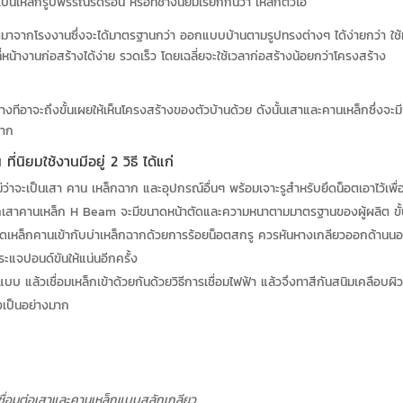
ป็นเหล็กรูปพรรณรีดร้อน หรือที่ช่างนิยมเรียกกันว่า เหล็กตัวไอ
ิตมาจากโรงงานซึ่งจะได้มาตรฐานกว่า ออกแบบบ้านตามรูปทรงต่างๆ ได้ง่ายกว่า ใช
ี่หน้างานก่อสร้างได้ง่าย รวดเร็ว โดยเฉลี่ยจะใช้เวลาก่อสร้างน้อยกว่าโครงสร้าง
งทีอาจะถึงขั้นเผยให้เห็นโครงสร้างของตัวบ้านด้วย ดังนั้นเสาและคานเหล็กซึ่งจะมี
มาก
นิยมใช้งานมีอยู่ 2 วิธี ได้แก่
ว่าจะเป็นเสา คาน เหล็กฉาก และอุปกรณ์อื่นๆ พร้อมเจาะรูสำหรับยึดน็อตเอาไว้เพื่
มากเสาคานเหล็ก H Beam จะมีขนาดหน้าตัดและความหนาตามมาตรฐานของผู้ผลิต ขั
วยึดเหล็กคานเข้ากับบ่าเหล็กฉากด้วยการร้อยน็อตสกรู ควรหันหางเกลียวออกด้านน
ะแจปอนด์ขันให้แน่นอีกครั้ง
บ แล้วเชื่อมเหล็กเข้าด้วยกันด้วยวิธีการเชื่อมไฟฟ้า แล้วจึงทาสีกันสนิมเคลือบผิ
งเป็นอย่างมาก
ชื่อมต่อเสาและคานเหล็กแบบสลักเกลียว