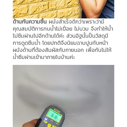
ด้านกันความชื้น
ผนังสำเร็จดีกว่าเพราะว่ามี
คุณสมบัติการทนน้ำไม่เปื่อย ไม่บวม จึงทำให้น้ำ
ไม่ซึมผ่านไปอีกด้านได้ค่ะ ส่วนอิฐนั้นป็นวัสดุมี
การดูดซึมน้ำ โดยปกติจึงนิยมฉาบปูนทับหน้า
ผนังด้านที่ต้องสัมผัสกับภายนอก เพื่อกันไม่ให้
น้ำซึมผ่านเข้ามาภายในบ้านค่ะ