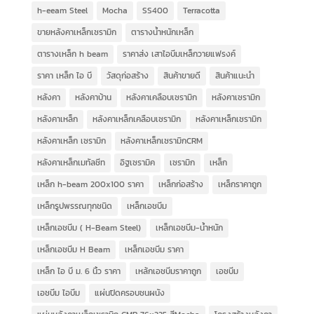
h-eeam Steel
Mocha
SS400
Terracotta
ขายหลังคาเหล็กเซรามิก
ตารางน้ำหนักเหล็ก
ตารางเหล็ก h beam
ราคาส่ง เสาไอบีมเหล็กวายแฟรงค์
ราคา เหล็ก ไอ บี
วัสดุก่อสร้าง
สินค้าขายดี
สินค้าแนะนำ
หลังคา
หลังคาบ้าน
หลังคาเคลือบเซรามิก
หลังคาเซรามิก
หลังคาเหล็ก
หลังคาเหล็กเคลือบเซรามิก
หลังคาเหล็กเซรามิก
หลังคาเหล็ก เซรามิก
หลังคาเหล็กเซรามิกCRM
หลังคาเหล็กเมทัลชีท
อิฐเซรามิค
เซรามิก
เหล็ก
เหล็ก h-beam 200x100 ราคา
เหล็กก่อสร้าง
เหล็กราคาถูก
เหล็กรูปพรรณทุกชนิด
เหล็กเอชบีม
เหล็กเอชบีม ( H-Beam Steel)
เหล็กเอชบีม-น้ำหนัก
เหล็กเอชบีม H Beam
เหล็กเอชบีม ราคา
เหล็ก ไอ บี ม. 6 นิ้ว ราคา
เหล้กเอชบีมราคาถูก
เอชบีม
เอชบีม ไอบีม
แผ่นปิดครอบชนผนัง