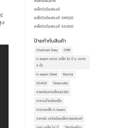
เหล็กแผ่นลาย
เหล็กไวด์แฟรงค์
ร่
เหล็กไวด์แฟรงค์ SM520
ูง
เหล็กไวด์แฟรงค์ SS400
ป้ายกำกับสินค้า
Charcoal Gray
CMR
h-beam ขนาด เหล็ก ไอ บี ม. ขนาด
4 นิ้ว
h-eeam Steel
Mocha
SS400
Terracotta
ขายหลังคาเหล็กเซรามิก
ตารางน้ำหนักเหล็ก
ตารางเหล็ก h beam
ราคาส่ง เสาไอบีมเหล็กวายแฟรงค์
ราคา เหล็ก ไอ บี
วัสดุก่อสร้าง