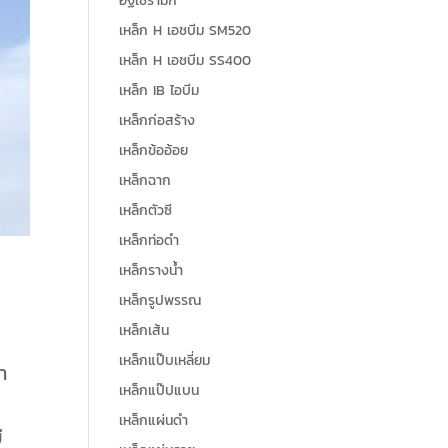
อิฐเซรามิก
เหล็ก H เอชบีม SM520
เหล็ก H เอชบีม SS400
เหล็ก IB ไอบีม
เหล็กก่อสร้าง
เหล็กข้ออ้อย
เหล็กฉาก
เหล็กตัวซี
เหล็กท่อดำ
เหล็กรางน้ำ
เหล็กรูปพรรณ
เหล็กเส้น
เหล็กแป๊บเหลี่ยม
า
เหล็กแป๊ปแบน
เหล็กแผ่นดำ
ี