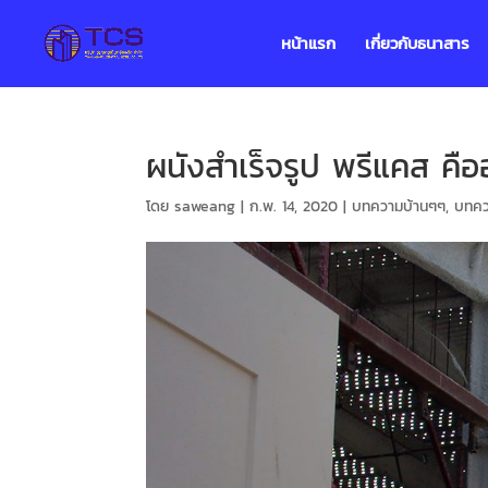
หน้าแรก
เกี่ยวกับธนาสาร
ผนังสำเร็จรูป พรีแคส คือ
โดย
saweang
|
ก.พ. 14, 2020
|
บทความบ้านๆๆ
,
บทควา