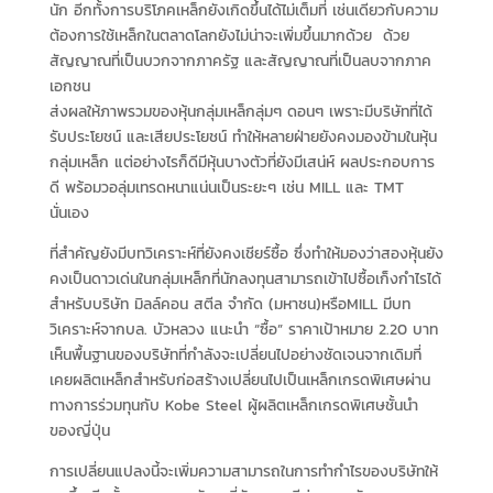
นัก อีกทั้งการบริโภคเหล็กยังเกิดขึ้นได้ไม่เต็มที่ เช่นเดียวกับความ
ต้องการใช้เหล็กในตลาดโลกยังไม่น่าจะเพิ่มขึ้นมากด้วย ด้วย
สัญญาณที่เป็นบวกจากภาครัฐ และสัญญาณที่เป็นลบจากภาค
เอกชน
ส่งผลให้ภาพรวมของหุ้นกลุ่มเหล็กลุ่มๆ ดอนๆ เพราะมีบริษัทที่ได้
รับประโยชน์ และเสียประโยชน์ ทำให้หลายฝ่ายยังคงมองข้ามในหุ้น
กลุ่มเหล็ก แต่อย่างไรก็ดีมีหุ้นบางตัวที่ยังมีเสน่ห์ ผลประกอบการ
ดี พร้อมวอลุ่มเทรดหนาแน่นเป็นระยะๆ เช่น MILL และ TMT
นั่นเอง
ที่สำคัญยังมีบทวิเคราะห์ที่ยังคงเชียร์ซื้อ ซึ่งทำให้มองว่าสองหุ้นยัง
คงเป็นดาวเด่นในกลุ่มเหล็กที่นักลงทุนสามารถเข้าไปซื้อเก็งกำไรได้
สำหรับบริษัท มิลล์คอน สตีล จำกัด (มหาชน)หรือMILL มีบท
วิเคราะห์จากบล. บัวหลวง แนะนำ “ซื้อ” ราคาเป้าหมาย 2.20 บาท
เห็นพื้นฐานของบริษัทที่กำลังจะเปลี่ยนไปอย่างชัดเจนจากเดิมที่
เคยผลิตเหล็กสำหรับก่อสร้างเปลี่ยนไปเป็นเหล็กเกรดพิเศษผ่าน
ทางการร่วมทุนกับ Kobe Steel ผู้ผลิตเหล็กเกรดพิเศษชั้นนำ
ของญี่ปุ่น
การเปลี่ยนแปลงนี้จะเพิ่มความสามารถในการทำกำไรของบริษัทให้