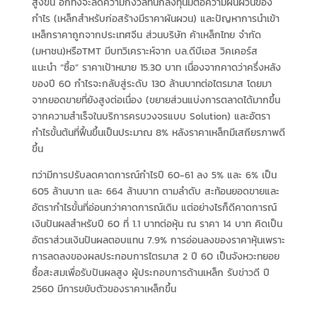
สูงขึ้น อีกทั้งจะลดความกังวลที่นักลงทุนมีต่อความผันผวนของ
กำไร (เหล็กสำหรับก่อสร้างมีราคาผันผวน) และปัญหาการนำเข้า
เหล็กราคาถูกจากประเทศจีน ส่วนบริษัท ค้าเหล็กไทย จำกัด
(มหาชน)หรือTMT มีบทวิเคราะห์จาก บล.ดีบีเอส วิคเคอร์ส
แนะนำ “ซื้อ” ราคาเป้าหมาย 15.30 บาท เนื่องจากคาดว่าครึ่งหลัง
ของปี 60 กำไรจะกลับสู่ระดับ 130 ล้านบาทต่อไตรมาส โดยมา
จากยอดขายที่ยังสูงต่อเนื่อง (ขยายส่วนแบ่งการตลาดได้มากขึ้น
จากความสำเร็จในบริการครบวงจรแบบ Solution) และอัตรา
กำไรขั้นต้นที่ฟื้นขึ้นเป็นประมาณ 8% หลังราคาเหล็กมีเสถียรภาพดี
ขึ้น
ทว่ามีการปรับลดคาดการณ์กำไรปี 60-61 ลง 5% และ 6% เป็น
605 ล้านบาท และ 664 ล้านบาท ตามลำดับ สะท้อนยอดขายและ
อัตรากำไรขั้นที่อ่อนกว่าคาดการณ์เดิม แต่อย่างไรก็ดีคาดการณ์
เงินปันผลสำหรับปี 60 ที่ 1.1 บาทต่อหุ้น ณ ราคา 14 บาท คิดเป็น
อัตราส่วนเงินปันผลตอบแทน 7.9% การอ่อนลงของราคาหุ้นเพราะ
การลดลงของผลประกอบการไตรมาส 2 ปี 60 เป็นจังหวะทยอย
ซื้อสะสมเพื่อรับปันผลสูง ผู้ประกอบการด้านเหล็ก รับข่าวดี ปี
2560 มีการขยับตัวของราคาเหล็กขึ้น