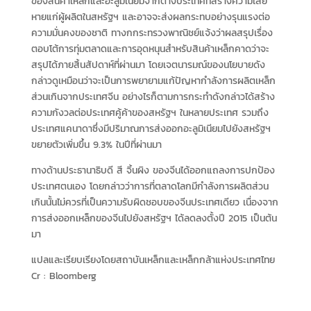
ของสินค้าเหล็กและอะลูมิเนียมจากต่างประเทศที่สร้างความเสีย
หายแก่ผู้ผลิตในสหรัฐฯ และอาจจะส่งผลกระทบอย่างรุนแรงต่อ
ความมั่นคงของชาติ ทางกกระทรวงพาณิชย์แจ้งว่าผลสรุปเรื่อง
ตอบโต้การทุ่มตลาดและการอุดหนุนสำหรับสินค้าเหล็กคาดว่าจะ
สรุปได้ภายสิ้นสัปดาห์ที่ผ่านมา โดยเจตนารมณ์ของนโยบายดัง
กล่าวดูเหมือนว่าจะเป็นการพยายามแก้ปัญหากำลังการผลิตเหล็ก
ส่วนเกินจากประเทศจีน อย่างไรก็ตามการกระทำดังกล่าวได้สร้าง
ความกังวลต่อประเทศคู้ค้าของสหรัฐฯ ในหลายประเทศ รวมถึง
ประเทศแคนาดาซึ่งมีปริมาณการส่งออกอะลูมิเนียมไปยังสหรัฐฯ
ขยายตัวเพิ่มขึ้น 9.3% ในปีที่ผ่านมา
ทางด้านประธานาธิบดี สี จิ้นผิง ของจีนได้ออกแถลงการปกป้อง
ประเทศตนเอง โดยกล่าวว่าการที่ตลาดโลกมีกำลังการผลิตส่วน
เกินนั้นไม่ควรที่เป็นความรับผิดชอบของจีนประเทศเดียว เนื่องจาก
การส่งออกเหล็กของจีนไปยังสหรัฐฯ ได้ลดลงตั้งปี 2015 เป็นต้น
มา
แปลและเรียบเรียงโดยสถาบันเหล็กและเหล็กกล้าแห่งประเทศไทย
Cr :
Bloomberg