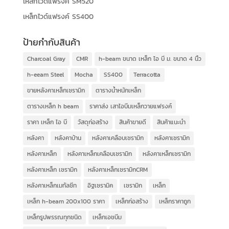
เหล็กไวด์แฟรงค์ SM520
เหล็กไวด์แฟรงค์ SS400
ป้ายกำกับสินค้า
Charcoal Gray
CMR
h-beam ขนาด เหล็ก ไอ บี ม. ขนาด 4 นิ้ว
h-eeam Steel
Mocha
SS400
Terracotta
ขายหลังคาเหล็กเซรามิก
ตารางน้ำหนักเหล็ก
ตารางเหล็ก h beam
ราคาส่ง เสาไอบีมเหล็กวายแฟรงค์
ราคา เหล็ก ไอ บี
วัสดุก่อสร้าง
สินค้าขายดี
สินค้าแนะนำ
หลังคา
หลังคาบ้าน
หลังคาเคลือบเซรามิก
หลังคาเซรามิก
หลังคาเหล็ก
หลังคาเหล็กเคลือบเซรามิก
หลังคาเหล็กเซรามิก
หลังคาเหล็ก เซรามิก
หลังคาเหล็กเซรามิกCRM
หลังคาเหล็กเมทัลชีท
อิฐเซรามิค
เซรามิก
เหล็ก
เหล็ก h-beam 200x100 ราคา
เหล็กก่อสร้าง
เหล็กราคาถูก
เหล็กรูปพรรณทุกชนิด
เหล็กเอชบีม