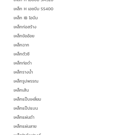
เหล็ก H เอชบีม SS400
เหล็ก IB ไอบีม
เหล็กก่อสร้าง
เหล็กข้ออ้อย
เหล็กฉาก
เหล็กตัวซี
เหล็กท่อดำ
เหล็กรางน้ำ
เหล็กรูปพรรณ
เหล็กเส้น
เหล็กแป๊บเหลี่ยม
เหล็กแป๊ปแบน
เหล็กแผ่นดำ
เหล็กแผ่นลาย