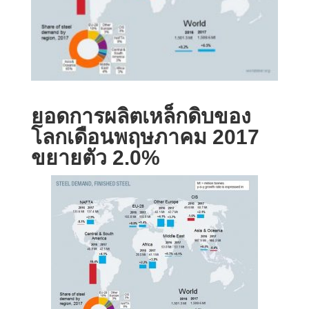
ยอดการผลิตเหล็กดิบของ
โลกเดือนพฤษภาคม 2017
ขยายตัว 2.0%