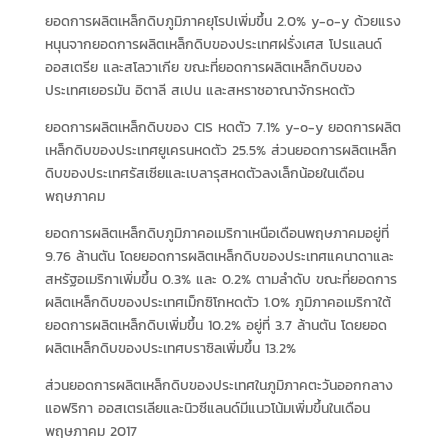
ยอดการผลิตเหล็กดิบภูมิภาคยุโรปเพิ่มขึ้น 2.0% y-o-y ด้วยแรง
หนุนจากยอดการผลิตเหล็กดิบของประเทศฝรั่งเศส โปรแลนด์
ออสเตรีย และสโลวาเกีย ขณะที่ยอดการผลิตเหล็กดิบของ
ประเทศเยอรมัน อิตาลี สเปน และสหราชอาณาจักรหดตัว
ยอดการผลิตเหล็กดิบของ CIS หดตัว 7.1% y-o-y ยอดการผลิต
เหล็กดิบของประเทศยูเครนหดตัว 25.5% ส่วนยอดการผลิตเหล็ก
ดิบของประเทศรัสเซียและเบลารุสหดตัวลงเล็กน้อยในเดือน
พฤษภาคม
ยอดการผลิตเหล็กดิบภูมิภาคอเมริกาเหนือเดือนพฤษภาคมอยู่ที่
9.76 ล้านตัน โดยยอดการผลิตเหล็กดิบของประเทศแคนาดาและ
สหรัฐอเมริกาเพิ่มขึ้น 0.3% และ 0.2% ตามลำดับ ขณะที่ยอดการ
ผลิตเหล็กดิบของประเทศเม็กซิโกหดตัว 1.0% ภูมิภาคอเมริกาใต้
ยอดการผลิตเหล็กดิบเพิ่มขึ้น 10.2% อยู่ที่ 3.7 ล้านตัน โดยยอด
ผลิตเหล็กดิบของประเทศบราซิลเพิ่มขึ้น 13.2%
ส่วนยอดการผลิตเหล็กดิบของประเทศในภูมิภาคตะวันออกกลาง
แอฟริกา ออสเตรเลียและนิวซีแลนด์มีแนวโน้มเพิ่มขึ้นในเดือน
พฤษภาคม 2017