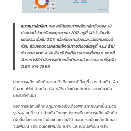
สมาคมเหล็กโลก
เผย สถิติยอดการผลิตเหล็กดิบของ 67
ประเทศทั่วโลกเดือนพฤษภาคม 2017
อยู่ที่ 143.3 ล้านตัน
ขยายตัวเพิ่มขึ้น 2.0% เมื่อเทียบกับช่วงเวลาเดียวกันของปี
ก่อน ส่วนยอดการผลิตเหล็กดิบรายวันเฉลี่ยอยู่ที่ 4.62 ล้าน
ตัน ลดลงจาก 4.74 ล้านตันในเดือนเมษายนที่ผ่านมา ขณะที่
อัตราการใช้กำลังการผลิตเหล็กดิบของโลกร่วงลงมาที่ระดับ
71.8% จาก 73.6%
ยอดการผลิตเหล็กดิบสะสมห้าเดือนแรกปีนี้อยู่ที่ 695 ล้านตัน เพิ่ม
ขึ้นจาก 664 ล้านตัน หรือ 4.7% เมื่อเทียบกับช่วงเวลาเดียวกัน
ของปีที่ผ่านมา
ยอดการผลิตเหล็กดิบภูมิภาคเอเชียเดือนพฤษภาคมเพิ่มขึ้น 2.4%
y-o-y อยู่ที่ 99.9 ล้านตัน โดยทุกประเทศมียอดการผลิตเหล็กดิบ
เพิ่มขึ้นทั้งหมดยกเว้นประเทศเกาหลีใต้ ยอดการผลิตเหล็กดิบของ
จีนเพิ่มขึ้น 1.8% อินเดียเพิ่มขึ้น 6.4% และญี่ปุ่นเพิ่มขึ้น 0.1%