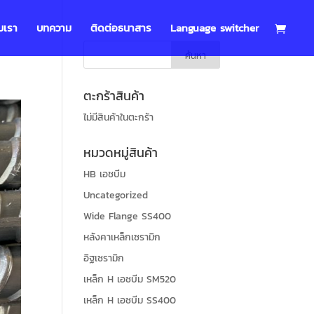
บเรา
บทความ
ติดต่อธนาสาร
Language switcher
ตะกร้าสินค้า
ไม่มีสินค้าในตะกร้า
หมวดหมู่สินค้า
HB เอชบีม
Uncategorized
Wide Flange SS400
หลังคาเหล็กเซรามิก
อิฐเซรามิก
เหล็ก H เอชบีม SM520
เหล็ก H เอชบีม SS400