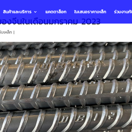
สินค้าและบริการ
แคตตาล็อก
ใบเสนอราคาเหล็ก
ร่วมงานกั
องจีนในเดือนมกราคม 2023
ับเหล็ก
|