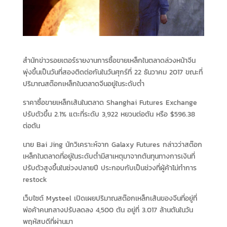
สำนักข่าวรอยเตอร์รายงานการซื้อขายเหล็กในตลาดล่วงหน้าจีน
พุ่งขึ้นเป็นวันที่สองติดต่อกันในวันศุกร์ที่ 22 ธันวาคม 2017 ขณะที่
ปริมาณสต๊อกเหล็กในตลาดจีนอยู่ในระดับต่ำ
ราคาซื้อขายเหล็กเส้นในตลาด Shanghai Futures Exchange
ปรับตัวขึ้น 2.1% แตะที่ระดับ 3,922 หยวนต่อตัน หรือ $596.38
ต่อตัน
นาย Bai Jing นักวิเคราะห์จาก Galaxy Futures กล่าวว่าสต๊อก
เหล็กในตลาดที่อยู่ในระดับต่ำมีสาเหตุมาจากต้นทุนทางการเงินที่
ปรับตัวสูงขึ้นในช่วงปลายปี ประกอบกับเป็นช่วงที่ผู้ค้าไม่ทำการ
restock
เว็บไซต์ Mysteel เปิดเผยปริมาณสต๊อกเหล็กเส้นของจีนที่อยู่ที่
พ่อค้าคนกลางปรับลดลง 4,500 ตัน อยู่ที่ 3.017 ล้านตันในวัน
พฤหัสบดีที่ผ่านมา