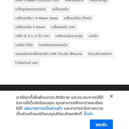
เหล็ก h-beam 200x100 ราคา
เหล็กก่อสร้าง
เหล็กราคาถูก
เหล็กรูปพรรณทุกชนิด
เหล็กเอชบีม
เหล็กเอชบีม ( H-Beam Steel)
เหล็กเอชบีม-น้ำหนัก
เหล็กเอชบีม H Beam
เหล็กเอชบีม ราคา
เหล็ก ไอ บี ม. 6 นิ้ว ราคา
เหล้กเอชบีมราคาถูก
เอชบีม
เอชบีม ไอบีม
แผ่นปิดครอบชนผนัง
แผ่นหลังคาเหล็กเซรามิก CMR 76x225 สีMocha
โครงสร้างหลังคา
ไวด์แฟรงค์ มอก
เราใช้คุกกี้เพื่อพัฒนาประสิทธิภาพ และประสบการณ์ที่ดี
ในการใช้เว็บไซต์ของคุณ คุณสามารถศึกษารายละเอียด
ได้ที่
นโยบายความเป็นส่วนตัว
และสามารถจัดการความ
เป็นส่วนตัวเองได้ของคุณได้เองโดยคลิกที่
ตั้งค่า
ยอมรับ