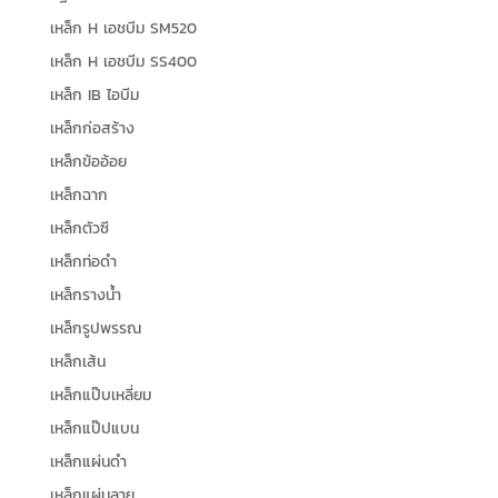
เหล็ก H เอชบีม SM520
เหล็ก H เอชบีม SS400
เหล็ก IB ไอบีม
เหล็กก่อสร้าง
เหล็กข้ออ้อย
เหล็กฉาก
เหล็กตัวซี
เหล็กท่อดำ
เหล็กรางน้ำ
เหล็กรูปพรรณ
เหล็กเส้น
เหล็กแป๊บเหลี่ยม
เหล็กแป๊ปแบน
เหล็กแผ่นดำ
เหล็กแผ่นลาย