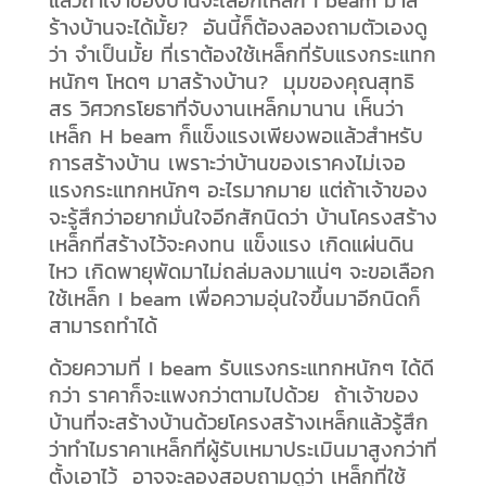
ร้างบ้านจะได้มั้ย? อันนี้ก็ต้องลองถามตัวเองดู
ว่า จำเป็นมั้ย ที่เราต้องใช้เหล็กที่รับแรงกระแทก
หนักๆ โหดๆ มาสร้างบ้าน? มุมของคุณสุทธิ
สร วิศวกรโยธาที่จับงานเหล็กมานาน เห็นว่า
เหล็ก H beam ก็แข็งแรงเพียงพอแล้วสำหรับ
การสร้างบ้าน เพราะว่าบ้านของเราคงไม่เจอ
แรงกระแทกหนักๆ อะไรมากมาย แต่ถ้าเจ้าของ
จะรู้สึกว่าอยากมั่นใจอีกสักนิดว่า บ้านโครงสร้าง
เหล็กที่สร้างไว้จะคงทน แข็งแรง เกิดแผ่นดิน
ไหว เกิดพายุพัดมาไม่ถล่มลงมาแน่ๆ จะขอเลือก
ใช้เหล็ก I beam เพื่อความอุ่นใจขึ้นมาอีกนิดก็
สามารถทำได้
ด้วยความที่ I beam รับแรงกระแทกหนักๆ ได้ดี
กว่า ราคาก็จะแพงกว่าตามไปด้วย ถ้าเจ้าของ
บ้านที่จะสร้างบ้านด้วยโครงสร้างเหล็กแล้วรู้สึก
ว่าทำไมราคาเหล็กที่ผู้รับเหมาประเมินมาสูงกว่าที่
ตั้งเอาไว้ อาจจะลองสอบถามดูว่า เหล็กที่ใช้