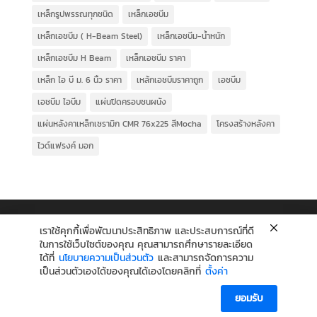
เหล็กรูปพรรณทุกชนิด
เหล็กเอชบีม
เหล็กเอชบีม ( H-Beam Steel)
เหล็กเอชบีม-น้ำหนัก
เหล็กเอชบีม H Beam
เหล็กเอชบีม ราคา
เหล็ก ไอ บี ม. 6 นิ้ว ราคา
เหล้กเอชบีมราคาถูก
เอชบีม
เอชบีม ไอบีม
แผ่นปิดครอบชนผนัง
แผ่นหลังคาเหล็กเซรามิก CMR 76x225 สีMocha
โครงสร้างหลังคา
ไวด์แฟรงค์ มอก
เราใช้คุกกี้เพื่อพัฒนาประสิทธิภาพ และประสบการณ์ที่ดี
ในการใช้เว็บไซต์ของคุณ คุณสามารถศึกษารายละเอียด
ได้ที่
นโยบายความเป็นส่วนตัว
และสามารถจัดการความ
เป็นส่วนตัวเองได้ของคุณได้เองโดยคลิกที่
ตั้งค่า
ยอมรับ