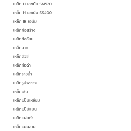
เหล็ก H เอชบีม SM520
เหล็ก H เอชบีม SS400
เหล็ก IB ไอบีม
เหล็กก่อสร้าง
เหล็กข้ออ้อย
เหล็กฉาก
เหล็กตัวซี
เหล็กท่อดำ
เหล็กรางน้ำ
เหล็กรูปพรรณ
เหล็กเส้น
เหล็กแป๊บเหลี่ยม
เหล็กแป๊ปแบน
เหล็กแผ่นดำ
เหล็กแผ่นลาย