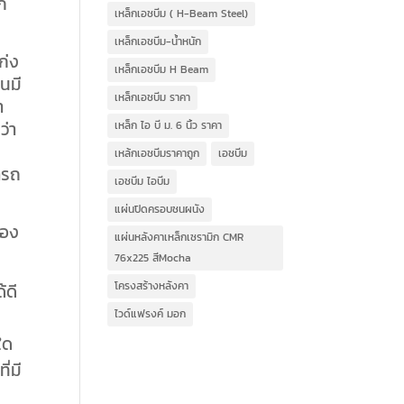
ีก
เหล็กเอชบีม ( H-Beam Steel)
เหล็กเอชบีม-น้ำหนัก
ก่ง
เหล็กเอชบีม H Beam
หนมี
เหล็กเอชบีม ราคา
า
ว่า
เหล็ก ไอ บี ม. 6 นิ้ว ราคา
เหล้กเอชบีมราคาถูก
เอชบีม
ารถ
เอชบีม ไอบีม
แผ่นปิดครอบชนผนัง
้อง
แผ่นหลังคาเหล็กเซรามิก CMR
76x225 สีMocha
โครงสร้างหลังคา
้ดี
ไวด์แฟรงค์ มอก
ใด
ี่มี