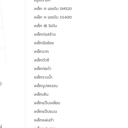
อิฐเซรามิก
เหล็ก H เอชบีม SM520
เหล็ก H เอชบีม SS400
เหล็ก IB ไอบีม
เหล็กก่อสร้าง
เหล็กข้ออ้อย
เหล็กฉาก
เหล็กตัวซี
เหล็กท่อดำ
เหล็กรางน้ำ
เหล็กรูปพรรณ
เหล็กเส้น
เหล็กแป๊บเหลี่ยม
เหล็กแป๊ปแบน
เหล็กแผ่นดำ
น