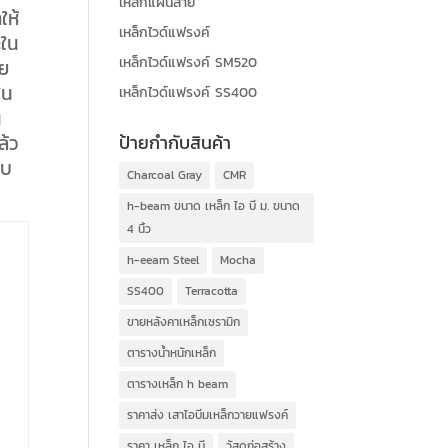
เหล็กแผ่นลาย
ให้
เหล็กไวด์แฟรงค์
ะใน
เหล็กไวด์แฟรงค์ SM520
าย
ใน
เหล็กไวด์แฟรงค์ SS400
น
ล้ว
ป้ายกำกับสินค้า
อบ
Charcoal Gray
CMR
h-beam ขนาด เหล็ก ไอ บี ม. ขนาด
4 นิ้ว
h-eeam Steel
Mocha
SS400
Terracotta
ขายหลังคาเหล็กเซรามิก
ตารางน้ำหนักเหล็ก
ตารางเหล็ก h beam
ราคาส่ง เสาไอบีมเหล็กวายแฟรงค์
ราคา เหล็ก ไอ บี
วัสดุก่อสร้าง