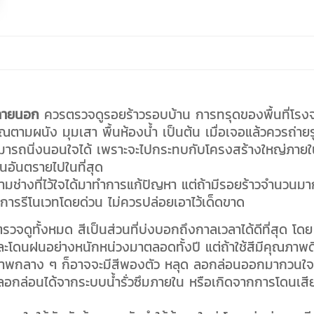
ะภายนอก
ควรตรวจดูรอยร้าวรอบบ้าน การทรุดของพื้นที่โร
ตามผนัง มุมเสา พื้นห้องน้ำ เป็นต้น เมื่อเจอแล้วควรถ่าย
่สามารถนิ่งนอนใจได้ เพราะจะไปกระทบกับโครงสร้างใหญ่ภาย
นอันตรายไปในที่สุด
มช่างที่ไว้ใจได้มาทำการแก้ปัญหา แต่ถ้ามีรอยร้าวจำนวนมา
การรีโนเวทโดยด่วน ไม่ควรปล่อยเอาไว้เด็ดขาด
วจดูทั้งหมด สีเป็นส่วนที่บ่งบอกถึงกาลเวลาได้ดีที่สุด โดย
ะโดนฝนอย่างหนักหน่วงมาตลอดทั้งปี แต่ถ้าใช้สีมีคุณภาพด
ณภาพกลาง ๆ ก็อาจจะมีสีพองตัว หลุด ลอกล่อนออกมากวนใจ
ลอกล่อนได้จากระบบน้ำรั่วซึมภายใน หรือเกิดจากการโดนเสี