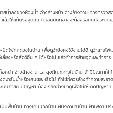
ดระบายน้ำลงของห้องน้ำ อ่างล้างหน้า อ่างล้างจาน ควรตรวจส
ล้วให้แก้ตรงจุดนั้น ไม่เช่นนั้นก็อาจจะต้องรื้อกันทั้งระบบเ
ิดไฟทุกดวงในบ้าน เพื่อดูว่ายังคงใช้งานได้ดี ดูว่าสายไฟแ
์เลี้ยงหรือสัตว์อื่น ๆ ได้หรือไม่ แล้วทำการย้ายจุดและทำการ
กน้ำ อ่างล้างจาน และสุขภัณฑ์ภายในบ้าน ถ้ามีปัญหาก็ให้
ะกรันน้ำหรือเศษขยะหรือไม่ ถ้าใช่ก๋็ควรล้างทำความสะอาด
าระบบภายในมีปัญหา ต้องเรียกช่างมาดูเพื่อไม่ให้เกิดปัญหาที่
่าจะเป็นพื้นบ้าน ทางเดินนอกบ้าน ผนังภายในบ้าน ฝ้าเพดา ประ