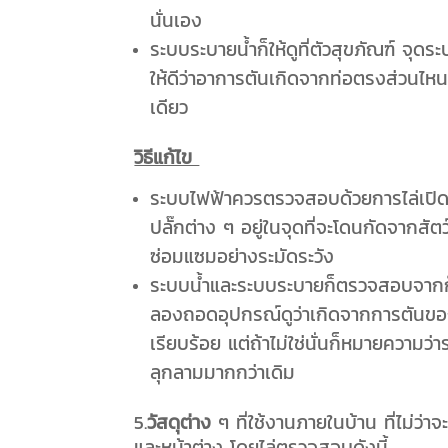
นั่นเอง
ระบบระบายน้ำก็ให้ดูที่ตัวสุขภัณฑ์ จุ
ให้ดีว่าอาการตันเกิดจากท่อตรงส่วนไหน แ
เดียว
วิธีแก้ไข
ระบบไฟฟ้าควรตรวจสอบด้วยการไล่เปิด-ป
ปลั๊กต่าง ๆ อยู่ในจุดที่จะโดนกัดจากสัตว
ซ่อมแซมอย่างระมัดระวัง
ระบบน้ำและระบบระบายก็ตรวจสอบจากก๊อ
ลองถอดอุปกรณ์ดูว่าเกิดจากการตันของต
เรียบร้อย แต่ถ้าไม่ใช่นั่นก็หมายความว่
ลุกลามมากกว่าเดิม
5.
วัสดุต่าง
ๆ ที่ใช้งานภายในบ้าน ที่ไม่ว
และหน้าต่าง โดยไล่ตรวจสอบดังนี้