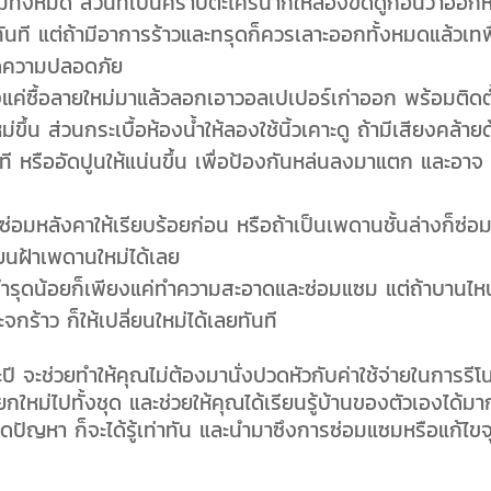
่ทั้งหมด ส่วนที่เป็นคราบตะไคร่น้ำก็ให้ลองขัดดูก่อนว่าออกห
ทันที แต่ถ้ามีอาการร้าวและทรุดก็ควรเลาะออกทั้งหมดแล้วเทพ
กิดความปลอดภัย
งแค่ซื้อลายใหม่มาแล้วลอกเอาวอลเปเปอร์เก่าออก พร้อมติดตั
ขึ้น ส่วนกระเบื้อห้องน้ำให้ลองใช้นิ้วเคาะดู ถ้ามีเสียงคล้าย
ที หรืออัดปูนให้แน่นขึ้น เพื่อป้องกันหล่นลงมาแตก และอาจ
่อมหลังคาให้เรียบร้อยก่อน หรือถ้าเป็นเพดานชั้นล่างก็ซ่อ
่ยนฝ้าเพดานใหม่ได้เลย
ที่ชำรุดน้อยก็เพียงแค่ทำความสะอาดและซ่อมแซม แต่ถ้าบานไห
ร้าว ก็ให้เปลี่ยนใหม่ได้เลยทันที
 จะช่วยทำให้คุณไม่ต้องมานั่งปวดหัวกับค่าใช้จ่ายในการรีโ
ใหม่ไปทั้งชุด และช่วยให้คุณได้เรียนรู้บ้านของตัวเองได้มาก
เกิดปัญหา ก็จะได้รู้เท่าทัน และนำมาซึงการซ่อมแซมหรือแก้ไขจุ