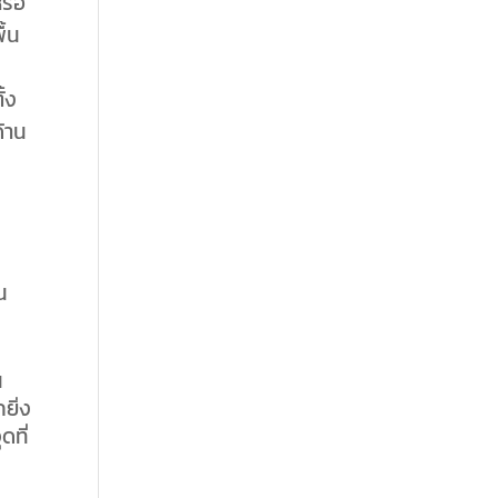
รือ
ื้น
้ง
ด้าน
ม
น
น
ยิ่ง
ดที่