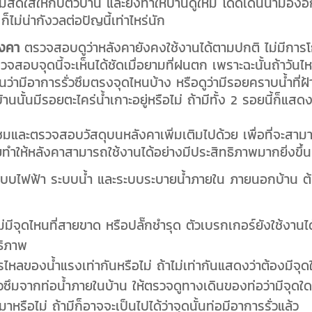
วามสดใสให้กับตัวบ้าน และยังทำให้บ้านดูใหม่ โดดเด่นน่ามองอ
ก็ไม่น่ากังวลต่อปัญนี้เท่าไหร่นัก
ังคา
ตรวจสอบดูว่าหลังคายังคงใช้งานได้ตามปกติ ไม่มีการโ
วจสอบจุดนี้จะเห็นได้ชัดเมื่อยามที่ฝนตก เพราะฉะนั้นถ้าวันไ
ามีอาการรั่วซึมตรงจุดไหนบ้าง หรือดูว่ามีรอยคราบน้ำที่ฝ้
านนั้นมีรอยตะไคร่น้ำเกาะอยู่หรือไม่ ถ้ามีทั้ง 2 รอยนี้ก็แสดง
มและตรวจสอบวัสดุบนหลังคาเพิ่มเติมไปด้วย เพื่อที่จะสาม
่วยทำให้หลังคาสามารถใช้งานได้อย่างมีประสิทธิภาพมากยิ่งขึ้น
น ระบบไฟฟ้า ระบบน้ำ และระบบระบายน้ำภายใน ภายนอกบ้าน ต
มีจุดไหนที่สายขาด หรือปลั๊กชำรุด ตัวเบรกเกอร์ยังใช้งานได
ธิภาพ
ลของน้ำแรงเท่ากันหรือไม่ ถ้าไม่เท่ากันแสดงว่าต้องมีจุด
ั่วซึมจากท่อน้ำภายในบ้าน ให้ตรวจดูทางเดินของท่อว่ามีจุดใดท
หรือไม่ ถ้ามีก็อาจจะเป็นไปได้ว่าจุดนั้นท่อมีอาการรั่วแล้ว