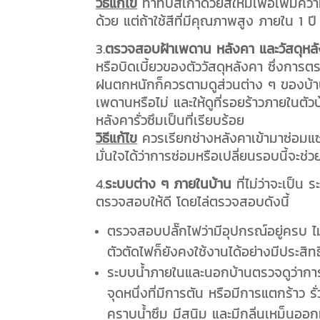
วิธีแก้ไข
ทาทับสีเก่าด้วยสีใหม่เพื่อเพิ่มค
ด้วย แต่ถ้าใช้สีที่มีคุณภาพสูง ภายใน 1 ปี 
3.
ตรวจสอบฝ้าเพดาน หลังคา และวัสดุหล
หรือบิดเบี้ยวของตัววัสดุหลังคา ซึ่งการตร
ฝนตกหนักก็ควรตามดูส่วนต่าง ๆ ของบ้านว่
เพดานหรือไม่ และให้ดูที่รอยร้าวภายในตัวบ้
หลังคารั่วซึมเป็นที่เรียบร้อย
วิธีแก้ไข
ควรเรียกช่างหลังคาเข้ามาซ่อมแซ
มั่นใจได้ว่าการซ่อมหรือเปลี่ยนรอบนี้จะช
4.
ระบบต่าง ๆ ภายในบ้าน
ที่ไม่ว่าจะเป็
ตรวจสอบให้ดี โดยไล่ตรวจสอบดังนี้
ตรวจสอบปลั๊กไฟว่ามีอุปกรณ์อยู่ครบ ไม่
ตัวตัดไฟก็ยังคงใช้งานได้อย่างมีประสิท
ระบบน้ำภายในและนอกบ้านตรวจดูว่าการไห
จุดหนึ่งที่มีการตัน หรือมีการแตกร้าว ร
คราบน้ำซึม มีสนิม และมีกลิ่นเหม็นออกมา