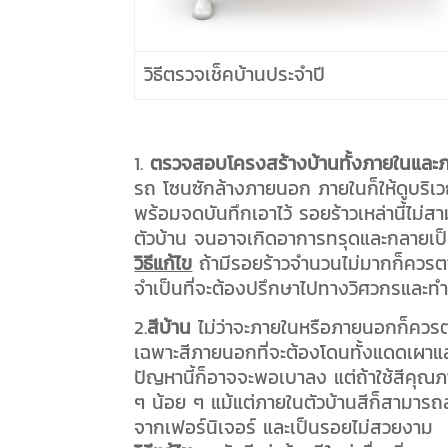
วิธีตรวจเช็คบ้านประจำปี
1.
ตรวจสอบโครงสร้างบ้านทั้งภายในแล
รถ โซนซักล้างภายนอก ภายในก็ให้ดูบริเวณ
พร้อมจดบันทึกเอาไว้ รอยร้าวเหล่านี้ไม
ตัวบ้าน จนอาจเกิดอาการทรุดและกลายเป็
วิธีแก้ไข
ถ้ามีรอยร้าวจำนวนไม่มากก็ควรตา
จำเป็นที่จะต้องปรึกษาไปทางวิศวกรและทำ
2.
สีบ้าน
ไม่ว่าจะภายในหรือภายนอกก็ควรตร
เฉพาะสีภายนอกที่จะต้องโดนทั้งแดดเผาแล
ปัญหานี้ก็อาจจะพอเบาลง แต่ถ้าใช้สีคุ
ๆ น้อย ๆ แม้แต่ภายในตัวบ้านสีก็สามารถ
จากเฟอร์นิเจอร์ และเป็นรอยไม่สวยงาม