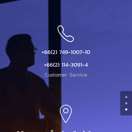
+66(2) 749-1007-10
+66(2) 114-3091-4
Customer Service