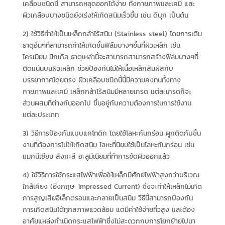
เคลือบชนิดนี้ สามารถหลุดออกได้ง่าย ทั้งกายภาพและเคมี และ
ผิวเคลือบบางชนิดยังเร่งให้เกิดสนิมเร็วขึ้น เช่น ดีบุก เป็นต้น
2) ใช้วิธีทำให้เป็นเหล็กกล้าไร้สนิม (Stainless steel) โดยการเติม
ธาตุอื่นๆที่สามารถทำให้เกิดชั้นฟิล์มบางๆขึ้นที่ผิวเหล็ก เช่น
โครเมียม นิกเกิล ธาตุเหล่านี้จะสามารถสามารถสร้างฟิล์มบางๆที่
ติดแน่นบนผิวเหล็ก ช่วยป้องกันไม่ให้เนื้อเหล็กสัมผัสกับ
บรรยากาศโดยตรง ผิวเคลือบชนิดนี้นี้มีความคงทนทั้งทาง
กายภาพและเคมี เหล็กกล้าไร้สนิมมีหลายเกรด แต่ละเกรดก็จะ
ส่วนผสมที่ต่างกันออกไป ขึ้นอยู่กับความต้องการในการใช้งาน
แต่ละประเภท
3) วิธีการป้องกันแบบแคโทดิก โดยใช้โลหะกันกร่อน ผูกติดกับชิ้น
งานที่ต้องการไม่ให้เกิดสนิม โลหะที่นิยมใช้เป็นโลหะกันกร่อน เช่น
แมกนีเซียม สังกะสี อะลูมีเนียมที่ทำการขัดผิวออกแล้ว
4) ใช้วิธีการใช้กระแสไฟฟ้าเพื่อให้เหล็กมีศักย์ไฟฟ้าสูงกว่าบริเวณ
ใกล้เคียง (อังกฤษ: Impressed Current) ซึ่งจะทำให้เหล็กไม่เกิด
การสูญเสียอิเล็กตรอนและกลายเป็นสนิม วิธีนี้สามารถป้องกัน
การเกิดสนิมได้ทุกสภาพแวดล้อม แตมีค่าใช้จ่ายที่วสูง และต้อง
อาศัยแหล่งกำเนิดกระแสไฟฟ้าซึ่งไม่สะดวกกบการโยกย้ายไปมา