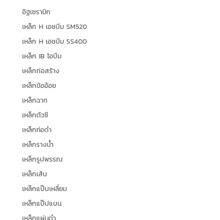
อิฐเซรามิก
เหล็ก H เอชบีม SM520
เหล็ก H เอชบีม SS400
เหล็ก IB ไอบีม
เหล็กก่อสร้าง
เหล็กข้ออ้อย
เหล็กฉาก
เหล็กตัวซี
เหล็กท่อดำ
เหล็กรางน้ำ
เหล็กรูปพรรณ
เหล็กเส้น
เหล็กแป๊บเหลี่ยม
เหล็กแป๊ปแบน
เหล็กแผ่นดำ