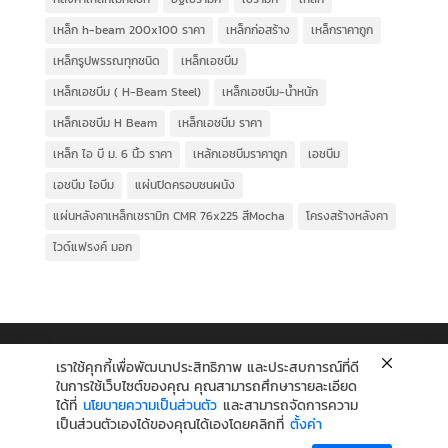
เหล็ก h-beam 200x100 ราคา
เหล็กก่อสร้าง
เหล็กราคาถูก
เหล็กรูปพรรณทุกชนิด
เหล็กเอชบีม
เหล็กเอชบีม ( H-Beam Steel)
เหล็กเอชบีม-น้ำหนัก
เหล็กเอชบีม H Beam
เหล็กเอชบีม ราคา
เหล็ก ไอ บี ม. 6 นิ้ว ราคา
เหล้กเอชบีมราคาถูก
เอชบีม
เอชบีม ไอบีม
แผ่นปิดครอบชนผนัง
แผ่นหลังคาเหล็กเซรามิก CMR 76x225 สีMocha
โครงสร้างหลังคา
ไวด์แฟรงค์ มอก
เราใช้คุกกี้เพื่อพัฒนาประสิทธิภาพ และประสบการณ์ที่ดี
ในการใช้เว็บไซต์ของคุณ คุณสามารถศึกษารายละเอียด
ได้ที่
นโยบายความเป็นส่วนตัว
และสามารถจัดการความ
เป็นส่วนตัวเองได้ของคุณได้เองโดยคลิกที่
ตั้งค่า