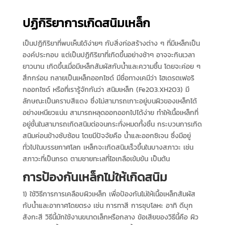
ปฏิกิริยาการเกิดสนิมเหล็ก
เป็นปฏิกิริยาที่พบเห็นได้ง่ายๆ กับสิ่งก่อสร้างต่าง ๆ ที่มีเหล็กเป็น
องค์ประกอบ แต่เป็นปฏิกิริยาที่เกิดขึ้นอย่างช้าๆ อาจจะกินเวลา
ยาวนาน เกิดขึ้นเมื่อมีเหล็กสัมผัสกับน้ำและความชื้น โดยจะค่อย ๆ
สึกกร่อน กลายเป็นเหล็กออกไซด์ มีชื่อทางเคมีว่า ไฮเดรตเฟอริ
กออกไซด์ หรือที่เรารู้จักกันว่า สนิมเหล็ก (Fe2O3.XH2O3) มี
ลักษณะเป็นคราบสีแดง ซึ่งไม่สามารถเกาะอยู่บนผิวของเหล็กได้
อย่างเหนียวแน่น สามารถหลุดออกออกไปได้ง่าย ทำให้เนื้อเหล็กที่
อยู่ชั้นในสามารถเกิดสนิมต่อจนกระทั่งหมดทั้งชิ้น กระบวนการเกิด
สนิมค่อนข้างซับซ้อน โดยมีปัจจัยคือ น้ำและออกซิเจน ซึ่งมีอยู่
ทั่วไปในบรรยกาศโลก เหล็กจะเกิดสนิมเร็วขึ้นในบางสภาวะ เช่น
สภาวะที่เป็นกรด ตามชายทะเลที่ไอเกลือเข้มข้น เป็นต้น
การป้องกันเหล็กไม่ให้เกิดสนิม
1) ใช้วิธีการการเคลือบผิวเหล็ก เพื่อป้องกันไม่ให้เนื้อเหล็กสัมผัส
กับน้ำและอากาศโดยตรง เช่น การทาสี การชุบโลหะ อาทิ ดีบุก
สังกะสี วิธีนี้มักใช้งานขนาดเล็กหรือกลาง ข้อเสียของวิธีนี้คือ ผิว