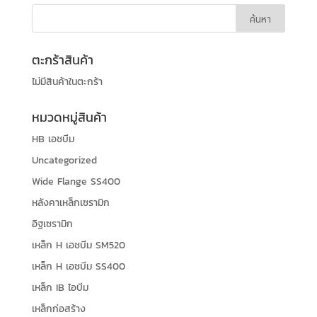
ตะกร้าสินค้า
ไม่มีสินค้าในตะกร้า
หมวดหมู่สินค้า
HB เอชบีม
Uncategorized
Wide Flange SS400
หลังคาเหล็กเซรามิก
อิฐเซรามิก
เหล็ก H เอชบีม SM520
เหล็ก H เอชบีม SS400
เหล็ก IB ไอบีม
เหล็กก่อสร้าง