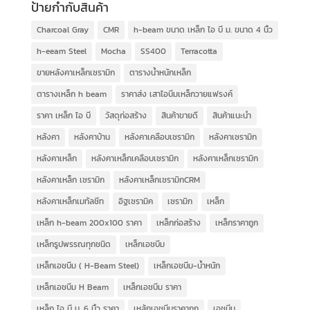
ป้ายกำกับสินค้า
Charcoal Gray
CMR
h-beam ขนาด เหล็ก ไอ บี ม. ขนาด 4 นิ้ว
h-eeam Steel
Mocha
SS400
Terracotta
ขายหลังคาเหล็กเซรามิก
ตารางน้ำหนักเหล็ก
ตารางเหล็ก h beam
ราคาส่ง เสาไอบีมเหล็กวายแฟรงค์
ราคา เหล็ก ไอ บี
วัสดุก่อสร้าง
สินค้าขายดี
สินค้าแนะนำ
หลังคา
หลังคาบ้าน
หลังคาเคลือบเซรามิก
หลังคาเซรามิก
หลังคาเหล็ก
หลังคาเหล็กเคลือบเซรามิก
หลังคาเหล็กเซรามิก
หลังคาเหล็ก เซรามิก
หลังคาเหล็กเซรามิกCRM
หลังคาเหล็กเมทัลชีท
อิฐเซรามิค
เซรามิก
เหล็ก
เหล็ก h-beam 200x100 ราคา
เหล็กก่อสร้าง
เหล็กราคาถูก
เหล็กรูปพรรณทุกชนิด
เหล็กเอชบีม
เหล็กเอชบีม ( H-Beam Steel)
เหล็กเอชบีม-น้ำหนัก
เหล็กเอชบีม H Beam
เหล็กเอชบีม ราคา
เหล็ก ไอ บี ม. 6 นิ้ว ราคา
เหล้กเอชบีมราคาถูก
เอชบีม