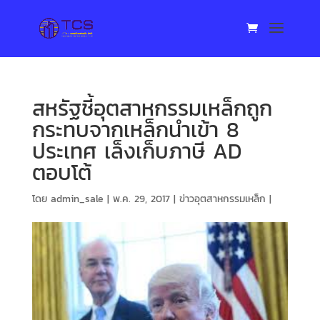
สหรัฐชี้อุตสาหกรรมเหล็กถูก
กระทบจากเหล็กนำเข้า 8
ประเทศ เล็งเก็บภาษี AD
ตอบโต้
โดย
admin_sale
|
พ.ค. 29, 2017
|
ข่าวอุตสาหกรรมเหล็ก
|