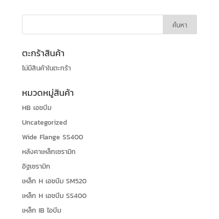
ตะกร้าสินค้า
ไม่มีสินค้าในตะกร้า
หมวดหมู่สินค้า
HB เอชบีม
Uncategorized
Wide Flange SS400
หลังคาเหล็กเซรามิก
อิฐเซรามิก
เหล็ก H เอชบีม SM520
เหล็ก H เอชบีม SS400
เหล็ก IB ไอบีม