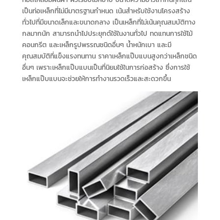
เป็นท่อเหล็กที่ไม่มีมาตรฐานกำหนด เน้นสำหรับใช้งานโครงสร้าง
ทั่วไปที่มีขนาดเล็กและขนาดกลาง เป็นเหล็กที่ไม่เน้นคุณสมบัติทาง
กลมากนัก สามารถนำไปประยุกต์ใช้ในงานทั่วไป ทดแทนการใช้ไม้
คอนกรีต และเหล็กรูปพรรณชนิดอื่นๆ น้ำหนักเบา และมี
คุณสมบัติที่แข็งแรงทนทาน ราคาเหล็กแป๊บแบนสูงกว่าเหล็กชนิด
อื่นๆ เพราะเหล็กแป๊บแบนเป็นที่นิยมใช้ในการก่อสร้าง ซึ่งการใช้
เหล็กแป๊บแบนจะช่วยให้การทำงานรวดเร็วและสะดวกขึ้น