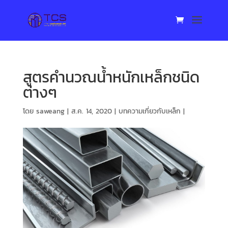
สูตรคำนวณน้ำหนักเหล็กชนิด
ต่างๆ
โดย
saweang
|
ส.ค. 14, 2020
|
บทความเกี่ยวกับเหล็ก
|