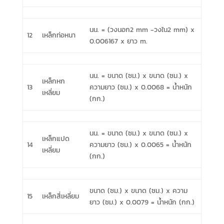
นน. = (วงนอก2 mm -วงใน2 mm) x
12
เหล็กท่อหนา
0.006167 x ยาว m.
นน. = ขนาด (ซม.) x ขนาด (ซม.) x
เหล็กหก
13
ความยาว (ซม.) x 0.0068 = น้ำหนัก
เหลี่ยม
(กก.)
นน. = ขนาด (ซม.) x ขนาด (ซม.) x
เหล็กแปด
14
ความยาว (ซม.) x 0.0065 = น้ำหนัก
เหลี่ยม
(กก.)
ขนาด (ซม.) x ขนาด (ซม.) x ความ
15
เหล็กสี่เหลี่ยม
ยาว (ซม.) x 0.0079 = น้ำหนัก (กก.)