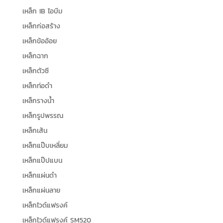
เหล็ก IB ไอบีม
เหล็กก่อสร้าง
เหล็กข้ออ้อย
เหล็กฉาก
เหล็กตัวซี
เหล็กท่อดำ
เหล็กรางน้ำ
เหล็กรูปพรรณ
เหล็กเส้น
เหล็กแป๊บเหลี่ยม
เหล็กแป๊ปแบน
เหล็กแผ่นดำ
เหล็กแผ่นลาย
เหล็กไวด์แฟรงค์
เหล็กไวด์แฟรงค์ SM520