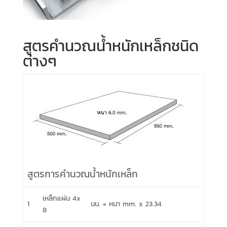
สูตรคำนวณน้ำหนักเหล็กชนิด
ต่างๆ
สูตรการคำนวณน้ำหนักเหล็ก
เหล็กแผ่น 4x
1
นน. = หนา mm. x 23.34
8