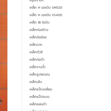
อิฐเซรามิก
เหล็ก H เอชบีม SM520
เหล็ก H เอชบีม SS400
เหล็ก IB ไอบีม
เหล็กก่อสร้าง
เหล็กข้ออ้อย
เหล็กฉาก
เหล็กตัวซี
เหล็กท่อดำ
เหล็กรางน้ำ
เหล็กรูปพรรณ
เหล็กเส้น
เหล็กแป๊บเหลี่ยม
เหล็กแป๊ปแบน
เหล็กแผ่นดำ