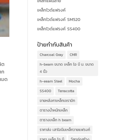
เหล็กแผ่นลาย
เหล็กไวด์แฟรงค์
เหล็กไวด์แฟรงค์ SM520
เหล็กไวด์แฟรงค์ SS400
ป้ายกำกับสินค้า
Charcoal Gray
CMR
ลิต
h-beam ขนาด เหล็ก ไอ บี ม. ขนาด
จาก
4 นิ้ว
 หมด
h-eeam Steel
Mocha
งดี
SS400
Terracotta
ขายหลังคาเหล็กเซรามิก
ตารางน้ำหนักเหล็ก
ตารางเหล็ก h beam
ราคาส่ง เสาไอบีมเหล็กวายแฟรงค์
ราคา เหล็ก ไอ บี
วัสดุก่อสร้าง