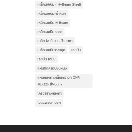
เหล็กเอชบีม ( H-Beam Steel)
เหล็กเอชบีม-น้ำหนัก
เหล็กเอชบีม H Beam
เหล็กเอชบีม ราคา
เหล็ก ไอ บี ม. 6 นิ้ว ราคา
เหล้กเอชบีมราคาถูก
เอชบีม
เอชบีม ไอบีม
แผ่นปิดครอบชนผนัง
แผ่นหลังคาเหล็กเซรามิก CMR
76x225 สีMocha
โครงสร้างหลังคา
ไวด์แฟรงค์ มอก