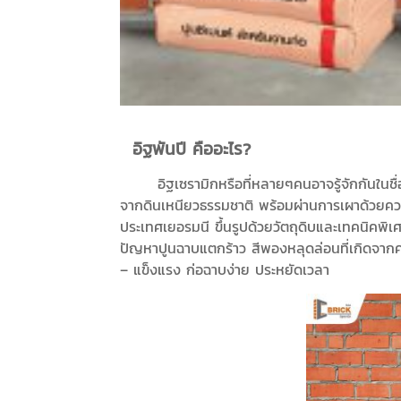
อิฐพันปี คืออะไร?
อิฐเซรามิกหรือที่หลายๆคนอาจรู้จักกันในชื่ออิฐ
จากดินเหนียวธรรมชาติ พร้อมผ่านการเผาด้วยความ
ประเทศเยอรมนี ขึ้นรูปด้วยวัตถุดิบและเทคนิคพิเศ
ปัญหาปูนฉาบแตกร้าว สีพองห
– แข็งแรง ก่อฉาบง่าย ประหยัดเวลา