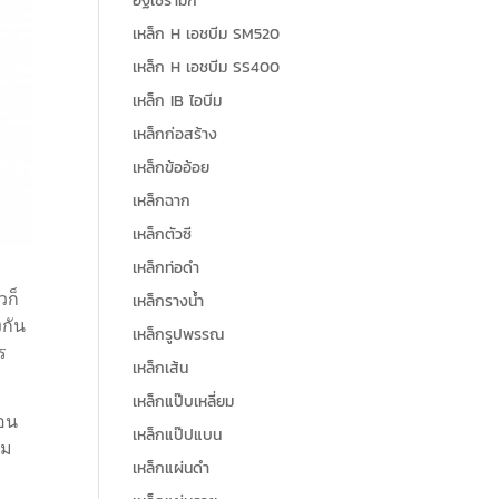
อิฐเซรามิก
เหล็ก H เอชบีม SM520
เหล็ก H เอชบีม SS400
เหล็ก IB ไอบีม
เหล็กก่อสร้าง
เหล็กข้ออ้อย
เหล็กฉาก
เหล็กตัวซี
เหล็กท่อดำ
วก็
เหล็กรางน้ำ
งกัน
เหล็กรูปพรรณ
ร
เหล็กเส้น
เหล็กแป๊บเหลี่ยม
้อน
เหล็กแป๊ปแบน
ึม
เหล็กแผ่นดำ