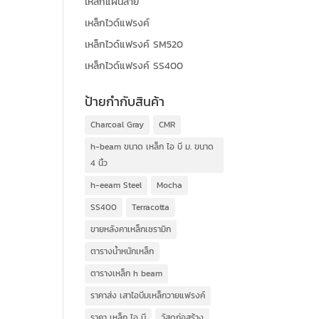
เหล็กแผ่นลาย
เหล็กไวด์แฟรงค์
เหล็กไวด์แฟรงค์ SM520
เหล็กไวด์แฟรงค์ SS400
ป้ายกำกับสินค้า
Charcoal Gray
CMR
h-beam ขนาด เหล็ก ไอ บี ม. ขนาด
4 นิ้ว
h-eeam Steel
Mocha
SS400
Terracotta
ขายหลังคาเหล็กเซรามิก
ตารางน้ำหนักเหล็ก
ตารางเหล็ก h beam
ราคาส่ง เสาไอบีมเหล็กวายแฟรงค์
ราคา เหล็ก ไอ บี
วัสดุก่อสร้าง