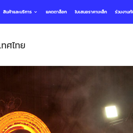
สินค้าและบริการ
แคตตาล็อก
ใบเสนอราคาเหล็ก
ร่วมงานกั
เทศไทย