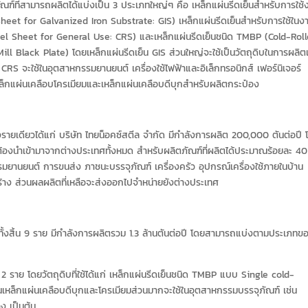
ฑ์ที่สามารถผลิตได้แบ่งเป็น 3 ประเภทใหญ่ๆ คือ เหล็กแผ่นรีดเย็นสำหรับการใช้ง
Sheet for Galvanized Iron Substrate: GIS) เหล็กแผ่นรีดเย็นสำหรับการใช้ในง
 Steel Sheet for General Use: CRS) และเหล็กแผ่นรีดเย็นชนิด TMBP (Cold-Rol
ll Black Plate) โดยเหล็กแผ่นรีดเย็น GIS ส่วนใหญ่จะใช้เป็นวัตถุดิบในการผลิต
CRS จะใช้ในอุตสาหกรรมยานยนต์ เครื่องใช้ไฟฟ้าและอิเล็กทรอนิกส์ เฟอร์นิเจอร์
หล็กแผ่นเคลือบโครเมียมและเหล็กแผ่นเคลือบดีบุกสำหรับผลิตกระป๋อง
งรายเดียวได้แก่ บริษัท ไทยน็อคซ์สตีล จำกัด มีกำลังการผลิต 200,000 ตันต่อปี 
ซึ่งต้องนำเข้ามาจากต่างประเทศทั้งหมด สำหรับผลิตภัณฑ์ที่ผลิตได้ประมาณร้อยละ 40
ยานยนต์ การขนส่ง ภาชนะบรรจุภัณฑ์ เครื่องครัว อุปกรณ์เครื่องใช้ภายในบ้าน
ร้าง ส่วนผลผลิตที่เหลือจะส่งออกไปจำหน่ายยังต่างประเทศ
ทั้งสิ้น 9 ราย มีกำลังการผลิตรวม 1.3 ล้านตันต่อปี โดยสามารถแบ่งตามประเภทข
 2 ราย โดยวัตถุดิบที่ใช้ได้แก่ เหล็กแผ่นรีดเย็นชนิด TMBP แบบ Single cold-
ล็กแผ่นเคลือบดีบุกและโครเมียมส่วนมากจะใช้ในอุตสาหกรรมบรรจุภัณฑ์ เช่น
ง เป็นต้น