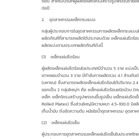
ต่อปี สำหรับบริษัทผู้ผลิตเหล็กโครงสร้างรูปพรรณรายใหญ
ต่อปี
2. อุตสาหกรรมเหล็กทรงแบน
กลุ่มผู้ประกอบการในอุตสาหกรรมการผลิตเหล็กทรงแบนในปร
ผลิตภัณฑ์ที่สามารถผลิตได้ประกอบด้วย เหล็กแผ่นรีดร้อน 
ผลิตแบ่งตามประเภทผลิตภัณฑ์ดังนี้
(1) เหล็กแผ่นรีดร้อน
ผู้ผลิตเหล็กแผ่นรีดร้อนในประเทศมีจำนวน 5 ราย แบ่งเป็นผ
เตาหลอมจำนวน 3 ราย มีกำลังการผลิตรวม 4.1 ล้านตันต่อปี
(มหาชน) ซึ่งสามารถผลิตเหล็กแผ่นรีดร้อนได้ปริมาณ 2.4 
ออกเป็น 2 กลุ่มใหญ่ๆ คือ เหล็กแผ่นรีดร้อนชนิดม้วน (Ho
เหล็ก เหล็กโครงสร้างรูปพรรณขึ้นรูปเย็น เหล็กแผ่นรีดเ
Rolled Plates) ซึ่งส่วนใหญ่มีความหนา 4.5-100.0 มิลล
เก็บน้ำมัน ถังอัดความดัน หม้อไอน้ำอุตสาหกรรม อุตสาหก
(2) เหล็กแผ่นรีดเย็น
ผู้ประกอบการอุตสาหกรรมเหล็กแผ่นรีดเย็นในประเทศไทยมี