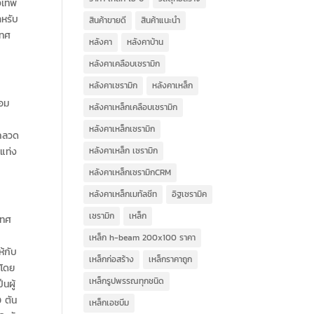
ุงเทพ
ำหรับ
สินค้าขายดี
สินค้าแนะนำ
เทศ
หลังคา
หลังคาบ้าน
หลังคาเคลือบเซรามิก
หลังคาเซรามิก
หลังคาเหล็ก
ลอม
หลังคาเหล็กเคลือบเซรามิก
หลังคาเหล็กเซรามิก
็กลวด
กแท่ง
หลังคาเหล็ก เซรามิก
หลังคาเหล็กเซรามิกCRM
หลังคาเหล็กเมทัลชีท
อิฐเซรามิค
เซรามิก
เหล็ก
เทศ
เหล็ก h-beam 200x100 ราคา
้กับ
เหล็กก่อสร้าง
เหล็กราคาถูก
 โดย
เหล็กรูปพรรณทุกชนิด
นผู้
0 ตัน
เหล็กเอชบีม