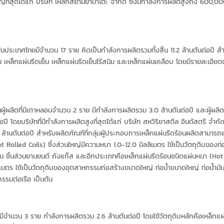
่ที่สุดได้แก่ บริษัท เหล็กสยามยามาโตะ จำกัด ซึ่งมีกำลังการผลิตสูงถึง 600,00
ะเทศไทยมีจำนวน 17 ราย คิดเป็นกำลังการผลิตรวมทั้งสิ้น 11.2 ล้านตันต่อปี ส
เหล็กแผ่นรีดเย็น เหล็กแผ่นรีดเย็นไร้สนิม และเหล็กแผ่นเคลือบ โดยมีรายละเอียดข
ู้ผลิตที่มีเตาหลอมจำนวน 2 ราย มีกำลังการผลิตรวม 3.0 ล้านตันต่อปี และผู้ผลิตที่
 โดยบริษัทที่มีกำลังการผลิตสูงที่สุดได้แก่ บริษัท สหวิริยาสตีล อินดัสตรี จำกั
ล้านตันต่อปี สำหรับผลิตภัณฑ์ที่กลุ่มผู้ประกอบการเหล็กแผ่นรีดร้อนผลิตสามารถ
t Rolled Coils) ซึ่งส่วนใหญ่มีความหนา 1.0-12.0 มิลลิเมตร ใช้เป็นวัตถุดิบของท่
ย็น ชิ้นส่วนยานยนต์ ถังแก๊ส และอีกประเภทคือเหล็กแผ่นรีดร้อนชนิดแผ่นหนา (Hot
ิเมตร ใช้เป็นวัตถุดิบของอุตสาหกรรมก่อสร้างขนาดใหญ่ ท่อน้ำขนาดใหญ่ ท่อน้ำมัน
รรมต่อเรือ เป็นต้น
จำนวน 3 ราย กำลังการผลิตรวม 2.6 ล้านตันต่อปี โดยใช้วัตถุดิบหลักคือเหล็กแผ