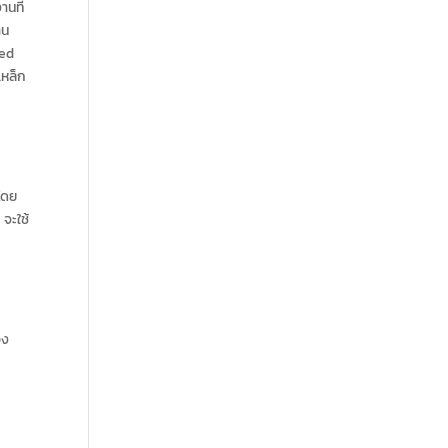
านที่
าน
led
เหล็ก
โดย
 จะใช้
อง