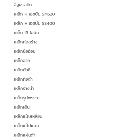
อิฐเซรามิก
เหล็ก H เอชบีม SM520
เหล็ก H เอชบีม SS400
เหล็ก IB ไอบีม
เหล็กก่อสร้าง
เหล็กข้ออ้อย
เหล็กฉาก
เหล็กตัวซี
เหล็กท่อดำ
เหล็กรางน้ำ
เหล็กรูปพรรณ
เหล็กเส้น
เหล็กแป๊บเหลี่ยม
เหล็กแป๊ปแบน
เหล็กแผ่นดำ