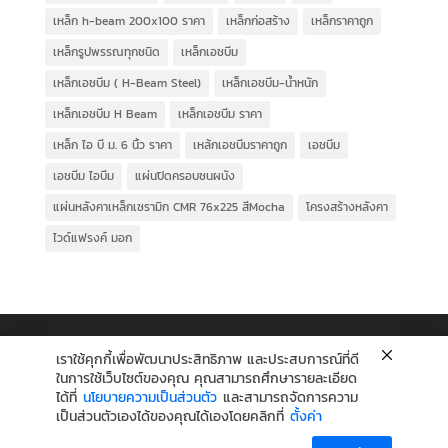
เหล็ก h-beam 200x100 ราคา
เหล็กก่อสร้าง
เหล็กราคาถูก
เหล็กรูปพรรณทุกชนิด
เหล็กเอชบีม
เหล็กเอชบีม ( H-Beam Steel)
เหล็กเอชบีม-น้ำหนัก
เหล็กเอชบีม H Beam
เหล็กเอชบีม ราคา
เหล็ก ไอ บี ม. 6 นิ้ว ราคา
เหล้กเอชบีมราคาถูก
เอชบีม
เอชบีม ไอบีม
แผ่นปิดครอบชนผนัง
แผ่นหลังคาเหล็กเซรามิก CMR 76x225 สีMocha
โครงสร้างหลังคา
ไวด์แฟรงค์ มอก
เราใช้คุกกี้เพื่อพัฒนาประสิทธิภาพ และประสบการณ์ที่ดี
ในการใช้เว็บไซต์ของคุณ คุณสามารถศึกษารายละเอียด
ได้ที่
นโยบายความเป็นส่วนตัว
และสามารถจัดการความ
เป็นส่วนตัวเองได้ของคุณได้เองโดยคลิกที่
ตั้งค่า