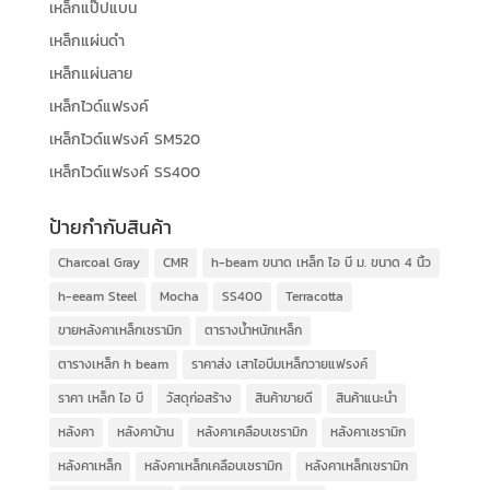
เหล็กแป๊ปแบน
เหล็กแผ่นดำ
เหล็กแผ่นลาย
เหล็กไวด์แฟรงค์
เหล็กไวด์แฟรงค์ SM520
เหล็กไวด์แฟรงค์ SS400
ป้ายกำกับสินค้า
Charcoal Gray
CMR
h-beam ขนาด เหล็ก ไอ บี ม. ขนาด 4 นิ้ว
h-eeam Steel
Mocha
SS400
Terracotta
ขายหลังคาเหล็กเซรามิก
ตารางน้ำหนักเหล็ก
ตารางเหล็ก h beam
ราคาส่ง เสาไอบีมเหล็กวายแฟรงค์
ราคา เหล็ก ไอ บี
วัสดุก่อสร้าง
สินค้าขายดี
สินค้าแนะนำ
หลังคา
หลังคาบ้าน
หลังคาเคลือบเซรามิก
หลังคาเซรามิก
หลังคาเหล็ก
หลังคาเหล็กเคลือบเซรามิก
หลังคาเหล็กเซรามิก