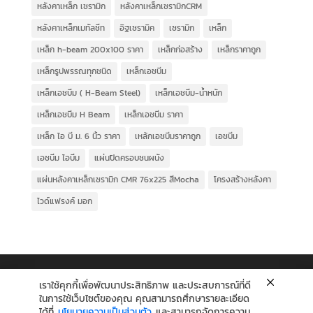
หลังคาเหล็ก เซรามิก
หลังคาเหล็กเซรามิกCRM
หลังคาเหล็กเมทัลชีท
อิฐเซรามิค
เซรามิก
เหล็ก
เหล็ก h-beam 200x100 ราคา
เหล็กก่อสร้าง
เหล็กราคาถูก
เหล็กรูปพรรณทุกชนิด
เหล็กเอชบีม
เหล็กเอชบีม ( H-Beam Steel)
เหล็กเอชบีม-น้ำหนัก
เหล็กเอชบีม H Beam
เหล็กเอชบีม ราคา
เหล็ก ไอ บี ม. 6 นิ้ว ราคา
เหล้กเอชบีมราคาถูก
เอชบีม
เอชบีม ไอบีม
แผ่นปิดครอบชนผนัง
แผ่นหลังคาเหล็กเซรามิก CMR 76x225 สีMocha
โครงสร้างหลังคา
ไวด์แฟรงค์ มอก
เราใช้คุกกี้เพื่อพัฒนาประสิทธิภาพ และประสบการณ์ที่ดี
ในการใช้เว็บไซต์ของคุณ คุณสามารถศึกษารายละเอียด
ได้ที่
นโยบายความเป็นส่วนตัว
และสามารถจัดการความ