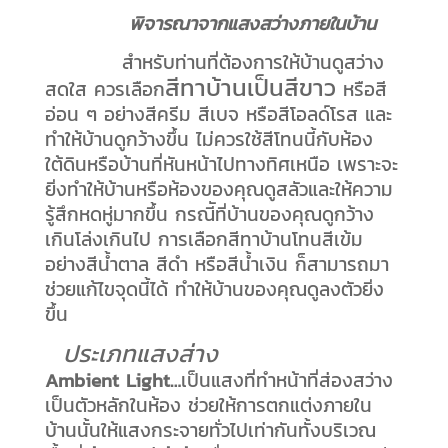
พิจารณาจากแสงสว่างภายในบ้าน
สำหรับท่านที่ต้องการให้บ้านดูสว่าง
สีทาบ้านเป็นสีขาว
สดใส ควรเลือก
หรือสี
อ่อน ๆ อย่างสีครีม สีเบจ หรือสีโอลด์โรส และ
ทำให้บ้านดูกว้างขึ้น ไม่ควรใช้สีโทนนี้กับห้อง
ใต้ดินหรือบ้านที่หันหน้าไปทางทิศเหนือ เพราะจะ
ยิ่งทำให้บ้านหรือห้องของคุณดูสลัวและให้ความ
รู้สึกหดหู่มากขึ้น กรณีัที่บ้านของคุณดูกว้าง
เกินโล่งเกินไป การเลือกสีทาบ้านโทนสีเข้ม
อย่างสีน้ำตาล สีดำ หรือสีน้ำเงิน ก็สามารถมา
ช่วยแก้ไขจุดนี้ได้ ทำให้บ้านของคุณดูลงตัวยิ่ง
ขึ้น
ประเภทแสงส่าง
Ambient Light…
เป็นแสงที่ทำหน้าที่ส่องสว่าง
เป็นตัวหลักในห้อง ช่วยให้การตกแต่งภายใน
บ้านนั้นให้แสงกระจายทั่วไปเท่ากันทั้งบริเวณ