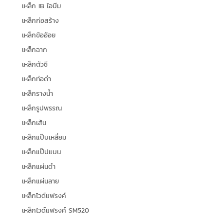
เหล็ก IB ไอบีม
เหล็กก่อสร้าง
เหล็กข้ออ้อย
เหล็กฉาก
เหล็กตัวซี
เหล็กท่อดำ
เหล็กรางน้ำ
เหล็กรูปพรรณ
เหล็กเส้น
เหล็กแป๊บเหลี่ยม
เหล็กแป๊ปแบน
เหล็กแผ่นดำ
เหล็กแผ่นลาย
เหล็กไวด์แฟรงค์
เหล็กไวด์แฟรงค์ SM520