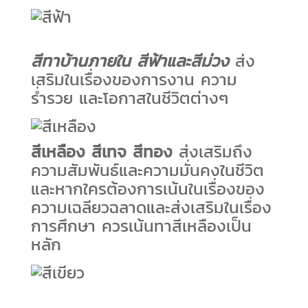
สีทาบ้านภายใน สีฟ้าและสีม่วง
ส่ง
เสริมในเรื่องของการงาน ความ
ร่ำรวย และโอกาสในชีวิตต่างๆ
สีเหลือง สีเทจ สีทอง
ส่งเสริมถึง
ความสัมพันธ์และความมั่นคงในชีวิต
และหากใครต้องการเน้นในเรื่องของ
ความเฉลียวฉลาดและส่งเสริมในเรื่อง
การศึกษา ควรเน้นทาสีเหลืองเป็น
หลัก