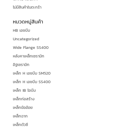
ไม่มีสินค้าในตะกร้า
หมวดหมู่สินค้า
HB เอชบีม
Uncategorized
Wide Flange SS400
หลังคาเหล็กเซรามิก
อิฐเซรามิก
เหล็ก H เอชบีม SM520
เหล็ก H เอชบีม SS400
เหล็ก IB ไอบีม
เหล็กก่อสร้าง
เหล็กข้ออ้อย
เหล็กฉาก
เหล็กตัวซี