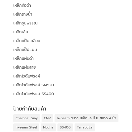
เหล็กท่อดำ
เหล็กรางน้ำ
เหล็กรูปพรรณ
เหล็กเส้น
เหล็กแป๊บเหลี่ยม
เหล็กแป๊ปแบน
เหล็กแผ่นดำ
เหล็กแผ่นลาย
เหล็กไวด์แฟรงค์
เหล็กไวด์แฟรงค์ SM520
เหล็กไวด์แฟรงค์ SS400
ป้ายกำกับสินค้า
Charcoal Gray
CMR
h-beam ขนาด เหล็ก ไอ บี ม. ขนาด 4 นิ้ว
h-eeam Steel
Mocha
SS400
Terracotta