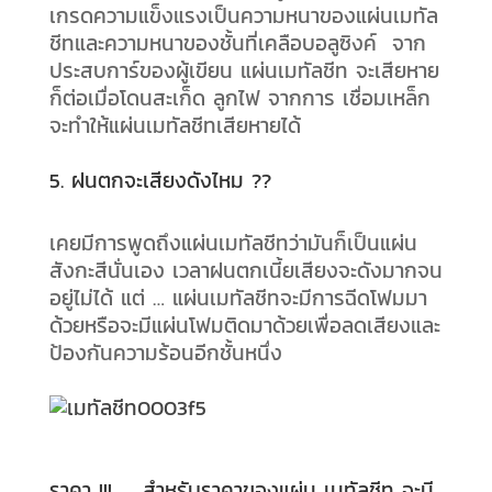
เกรดความแข็งแรงเป็นความหนาของแผ่นเมทัล
ชีทและความหนาของชั้นที่เคลือบอลูซิงค์ จาก
ประสบการ์ของผู้เขียน แผ่นเมทัลชีท จะเสียหาย
ก็ต่อเมื่อโดนสะเก็ด ลูกไฟ จากการ เชื่อมเหล็ก
จะทำให้แผ่นเมทัลชีทเสียหายได้
5. ฝนตกจะเสียงดังไหม ??
เคยมีการพูดถึงแผ่นเมทัลชีทว่ามันก็เป็นแผ่น
สังกะสีนั่นเอง เวลาฝนตกเนี้ยเสียงจะดังมากจน
อยู่ไม่ได้ แต่ … แผ่นเมทัลชีทจะมีการฉีดโฟมมา
ด้วยหรือจะมีแผ่นโฟมติดมาด้วยเพื่อลดเสียงและ
ป้องกันความร้อนอีกชั้นหนึ่ง
ราคา !!!
สำหรับราคาของแผ่น เมทัลชีท จะมี