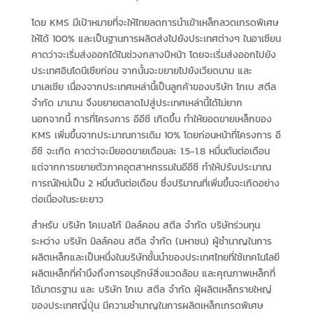
โดย KMS มีเป้าหมายที่จะให้ไทยลดการนำเข้าเหล็กลวดเกรดพิเศษ
ให้ได้ 100% และเป็นฐานการผลิตส่งไปยังประเทศต่างๆ ในอาเซียน
คาดว่าจะเริ่มส่งออกได้ในช่วงกลางปีหน้า โดยจะเริ่มส่งออกไปยัง
ประเทศอินโดนีเซียก่อน จากนั้นจะขยายไปยังเวียดนาม และ
มาเลเซีย เนื่องจากประเทศเหล่านี้เป็นลูกค้าของบริษัท โกเบ สตีล
จำกัด มานาน จึงขยายตลาดไปสู่ประเทศเหล่านี้ได้ไม่ยาก
นอกจากนี้ การที่โครงการ อีอีซี เกิดขึ้น ทำให้ยอดขายเหล็กของ
KMS เพิ่มขึ้นจากประมาณการเดิม 10% โดยก่อนหน้าที่โครงการ อี
อีซี จะเกิด คาดว่าจะมียอดขายเดือนละ 1.5-1.8 หมื่นตันต่อเดือน
แต่จากการขยายตัวภาคอุตสาหกรรมในอีอีซี ทำให้ปรับประมาณ
การณ์ใหม่เป็น 2 หมื่นตันต่อเดือน ซึ่งปริมาณที่เพิ่มขึ้นจะเกิดอย่าง
ต่อเนื่องในระยะยาว
สำหรับ บริษัท โคเบลโก้ มิลล์คอน สตีล จำกัด บริษัทร่วมทุน
ระหว่าง บริษัท มิลล์คอน สตีล จำกัด (มหาชน) ผู้ชำนาญในการ
ผลิตเหล็กและเป็นหนึ่งในบริษัทชั้นนำของประเทศไทยที่ใช้เทคโนโลยี
ผลิตเหล็กที่คำนึงถึงการอนุรักษ์สิ่งแวดล้อม และคุณภาพเหล็กที่
ได้มาตรฐาน และ บริษัท โกเบ สตีล จำกัด ผู้ผลิตเหล็กรายใหญ่
ของประเทศญี่ปุ่น มีความชำนาญในการผลิตเหล็กเกรดพิเศษ