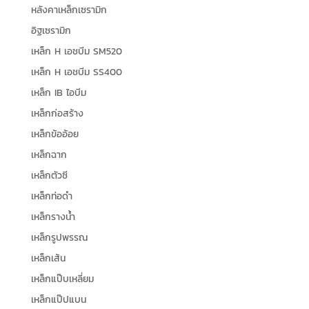
หลังคาเหล็กเซรามิก
อิฐเซรามิก
เหล็ก H เอชบีม SM520
เหล็ก H เอชบีม SS400
เหล็ก IB ไอบีม
เหล็กก่อสร้าง
เหล็กข้ออ้อย
เหล็กฉาก
เหล็กตัวซี
เหล็กท่อดำ
เหล็กรางน้ำ
เหล็กรูปพรรณ
เหล็กเส้น
เหล็กแป๊บเหลี่ยม
เหล็กแป๊ปแบน