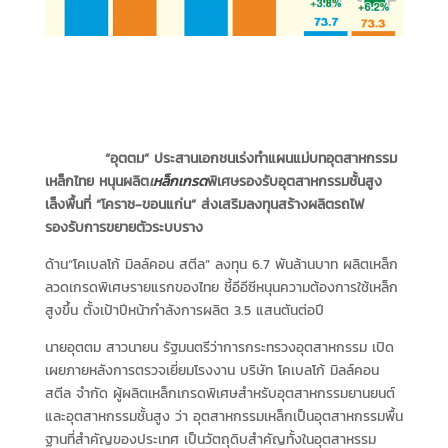
“อุตตม” ประสานเอกชนเร่งทำแผนแม่บทอุตสาหกรรม
เหล็กไทย หนุนผลิต
เ
หล็กเกรด
พิเศษรองรับอุตสาหกรรมชั้นสูง
เล็งพื้นที่ “โคราช-ขอนแก่น” ส่งเสริมลงทุนสร้างผลิตรถไฟ
รองรับการขยายตัวระบบราง
ด้าน“โคเบลโก้ มิลล์คอน สตีล” ลงทุน 6.7 พันล้านบาท ผลิตเหล็ก
ลวดเกรดพิเศษรายแรกของไทย ชี้อีอีซีหนุนความต้องการใช้เหล็ก
สูงขึ้น ตั้งเป้าปีหน้ากำลังการผลิต 3.5 แสนตันต่อปี
นายอุตตม สาวนายน รัฐมนตรีว่าการกระทรวงอุตสาหกรรม เปิด
เผยภายหลังการตรวจเยี่ยมโรงงาน บริษัท โคเบลโก้ มิลล์คอน
สตีล จำกัด ผู้ผลิตเหล็กเกรดพิเศษสำหรับอุตสาหกรรมยานยนต์
และอุตสาหกรรมชั้นสูง ว่า อุตสาหกรรมเหล็กเป็นอุตสาหกรรมพื้น
ฐานที่สำคัญของประเทศ เป็นวัตถุดิบสำคัญทั้งในอุตสาหรรม