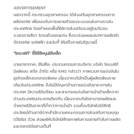
ADVERTISEMENT
นอกจากนี้ กระทรวงอุตสาหกรรม ได้ส่งเสริมอุตสาหกรรมการ
ผลิตรถไฟ เพื่อรองรับการขยายตัวของระบบขนส่งทางรางใน
ประเทศไทย โดยกำหนดพื้นที่ให้การส่งเสริมจะอยู่ในบริเวณ
จ.นครราชสีมา ไปจนถึงขอนแก่น ซึ่งจะเร่งแผนแม่บทการผลิตหัว
จักรรถไฟ รถไฟฟ้า และโบกี้ ให้เสร็จภายในรัฐบาลนี้
“โคเบลโก้” ชี้อีอีซีหนุนใช้เหล็ก
นายมาซาทาคะ ชิโมซึซะ ประธานกรรมการบริหาร บริษัท โคเบลโก้
มิลล์คอน สตีล จำกัด หรือ KMS กล่าวว่า ภาพรวมการแข่งขันใน
ธุรกิจเหล็กลวดเกรดพิเศษ เนื่องจากบริษัทเป็นผู้ผลิตเพียงราย
เดียวในประเทศไทย จึงไม่มีปัญหาด้านการแข่งขันราคาภายใน
ประเทศ มีความได้เปรียบ และสามารถแข่งขันการนำเข้าเหล็กจาก
ต่างประเทศในประเภทเดียวกัน เนื่องจากบริษัทสามารถผลิตและ
จำหน่ายได้ในราคาที่ต่ำกว่าการนำเข้า รวมทั้งบริษัทยังได้สิทธิ
ประโยชน์ด้านภาษีจากสำนักงานคณะกรรมการส่งเสริมการลงทุน
(บีโอไอ) ด้วย ส่งผลให้บริษัทมีศักยภาพในการขยายกำลังการผลิต
และตลาดได้อย่างเต็มที่