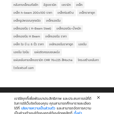
หลังคาเหล็กเมทัลชีท
อิฐเซรามิค
เซรามิก
เหล็ก
เหล็ก h-beam 200x100 ราคา
เหล็กก่อสร้าง
เหล็กราคาถูก
เหล็กรูปพรรณทุกชนิด
เหล็กเอชบีม
เหล็กเอชบีม ( H-Beam Steel)
เหล็กเอชบีม-น้ำหนัก
เหล็กเอชบีม H Beam
เหล็กเอชบีม ราคา
เหล็ก ไอ บี ม. 6 นิ้ว ราคา
เหล้กเอชบีมราคาถูก
เอชบีม
เอชบีม ไอบีม
แผ่นปิดครอบชนผนัง
แผ่นหลังคาเหล็กเซรามิก CMR 76x225 สีMocha
โครงสร้างหลังคา
ไวด์แฟรงค์ มอก
เราใช้คุกกี้เพื่อพัฒนาประสิทธิภาพ และประสบการณ์ที่ดี
ในการใช้เว็บไซต์ของคุณ คุณสามารถศึกษารายละเอียด
ได้ที่
นโยบายความเป็นส่วนตัว
และสามารถจัดการความ
เป็นส่วนตัวเองได้ของคุณได้เองโดยคลิกที่
ตั้งค่า