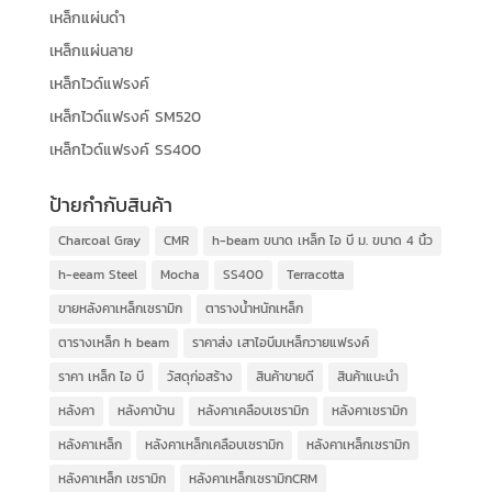
เหล็กแผ่นดำ
เหล็กแผ่นลาย
เหล็กไวด์แฟรงค์
เหล็กไวด์แฟรงค์ SM520
เหล็กไวด์แฟรงค์ SS400
ป้ายกำกับสินค้า
Charcoal Gray
CMR
h-beam ขนาด เหล็ก ไอ บี ม. ขนาด 4 นิ้ว
h-eeam Steel
Mocha
SS400
Terracotta
ขายหลังคาเหล็กเซรามิก
ตารางน้ำหนักเหล็ก
ตารางเหล็ก h beam
ราคาส่ง เสาไอบีมเหล็กวายแฟรงค์
ราคา เหล็ก ไอ บี
วัสดุก่อสร้าง
สินค้าขายดี
สินค้าแนะนำ
หลังคา
หลังคาบ้าน
หลังคาเคลือบเซรามิก
หลังคาเซรามิก
หลังคาเหล็ก
หลังคาเหล็กเคลือบเซรามิก
หลังคาเหล็กเซรามิก
หลังคาเหล็ก เซรามิก
หลังคาเหล็กเซรามิกCRM