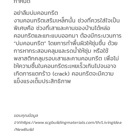
กำหนด
อย่าลืมบ่มคอนกรีต
งานคอนกรีตเสริมเหล็กนั้น ช่วงที่ควรใส่ใจเป็น
พิเศษคือ ช่วงที่เสาและคานของบ้านได้หล่อ
คอนกรีตและแกะแบบออกมา ต้องมีกระบวนการ
“บ่มคอนกรีต” โดยการทำพื้นผิวให้ชุ่มชื้น ด้วย
การหากระสอบคลุมและรดน้ำให้ชุ่ม หรือใช้
พลาสติกคลุมรอบเสาและคานคอนกรีต เพื่อไม่
ให้ความชื้นในคอนกรีตระเหยเร็วเกินไปจนอาจ
เกิดการแตกร้าว (crack) คอนกรีตจะมีความ
แข็งแรงเต็มประสิทธิภาพ
ขอบคุณข้อมูล
จากhttps://www.scgbuildingmaterials.com/th/LivingIdea
/NewBuild