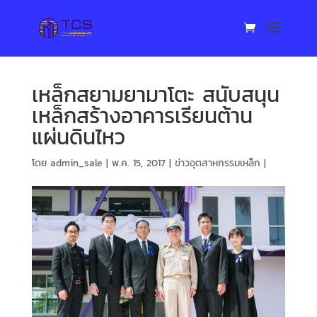
เหล็กสยามยามาโตะ สนับสนุน
เหล็กสร้างอาคารเรียนต้าน
แผ่นดินไหว
โดย
admin_sale
|
พ.ค. 15, 2017
|
ข่าวอุตสาหกรรมเหล็ก
|