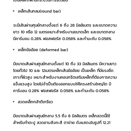
เป็นเหล็กที่ผ่านกระบวนการรีดร้อน
เหล็กเส้นกลม(round bar)
จะมีเส้นผ่านศุนย์กลางตั้งแต่ 6 ถึง 28 มิลลิเมตร และขนาดความ
ยาว 10 หรือ 12 เมตรเหมาะสำหรับงานขนาดเล็ก และขนาดกลาง
มีคาร์บอน 0.28% ฟอสฟอรัส 0.058% และกำมะถัน 0.058%
เหล็กข้ออ้อย (deformed bar)
มีขนาดเส้นผ่านศูนย์กลางตั้งแต่ 10 ถึง 33 มิลลิเมตร มีความยาว
โดยทั่วไป 10 และ 12เมตรเหล็กเส้นข้ออ้อย เป็นเหล็ก ที่มีแรงยึด
เกาะที่ผิวสูง เหมาะสำหรับงานคอนกรีตเสริมเหล็กที่ต้องการความ
แข็งแรงสูง โดยไม่จำเป็นต้องออกแบบให้โครงสร้างใหญ่โต มี
คาร์บอน 0.28% ฟอสฟอรัส 0.058% และกำมะถัน 0.058%
ลวดเหล็กกล้าตีเกรียว
มีขนาดเส้นผ่านศูนย์กลาง 5.5 ถึง 8 มิลลิเมตร เหล็กลวดนี้ใช้
สำหรับทำตะปู ลวดอาบสังกะสี ตาข่าย ดังแสดงในรูปที่ 12.21