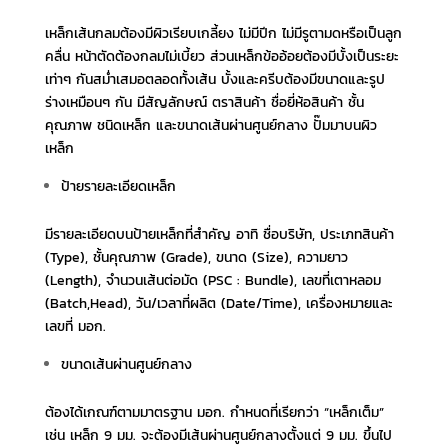
เหล็กเส้นกลมต้องมีผิวเรียบเกลี้ยง ไม่มีปีก ไม่มีรูตามดหรือเป็นลูก
คลื่น หน้าตัดต้องกลมไม่เบี้ยว ส่วนเหล็กข้ออ้อยต้องมีบั้งเป็นระยะ
เท่าๆ กันสม่ำเสมอตลอดทั้งเส้น บั้งและครีบต้องมีขนาดและรูป
ร่างเหมือนๆ กัน มีสัญลักษณ์ ตราสินค้า ชื่อยี่ห้อสินค้า ชั้น
คุณภาพ ชนิดเหล็ก และขนาดเส้นผ่านศูนย์กลาง ปั๊มมาบนผิว
เหล็ก
ป้ายรายละเอียดเหล็ก
มีรายละเอียดบนป้ายเหล็กที่สำคัญ อาทิ ชื่อบริษัท, ประเภทสินค้า
(Type), ชั้นคุณภาพ (Grade), ขนาด (Size), ความยาว
(Length), จำนวนเส้นต่อมัด (PSC : Bundle), เลขที่เตาหลอม
(Batch,Head), วัน/เวลาที่ผลิต (Date/Time), เครื่องหมายและ
เลขที่ มอก.
ขนาดเส้นผ่านศูนย์กลาง
ต้องได้เกณฑ์ตามมาตรฐาน มอก. กำหนดที่เรียกว่า “เหล็กเต็ม”
เช่น เหล็ก 9 มม. จะต้องมีเส้นผ่านศูนย์กลางตั้งแต่ 9 มม. ขึ้นไป