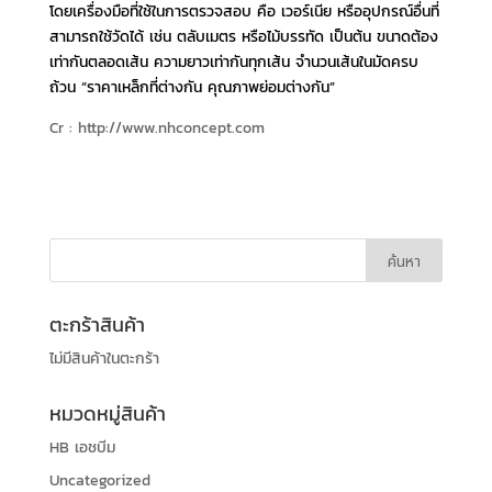
โดยเครื่องมือที่ใช้ในการตรวจสอบ คือ เวอร์เนีย หรืออุปกรณ์อื่นที่
สามารถใช้วัดได้ เช่น ตลับเมตร หรือไม้บรรทัด เป็นต้น ขนาดต้อง
เท่ากันตลอดเส้น ความยาวเท่ากันทุกเส้น จำนวนเส้นในมัดครบ
ถ้วน
“ราคาเหล็กที่ต่างกัน คุณภาพย่อมต่างกัน”
Cr : http://www.nhconcept.com
ตะกร้าสินค้า
ไม่มีสินค้าในตะกร้า
หมวดหมู่สินค้า
HB เอชบีม
Uncategorized