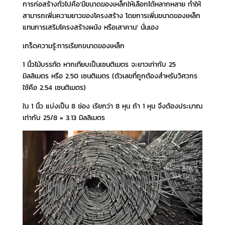
การก่อสร้างทั่วไปคือ‘มีขนาดของเหล็กให้เลือกได้หลากหลาย ทำให้
สามารถเพิ่มความยาวของโครงสร้าง โดยการเพิ่มขนาดของเหล็ก
แทนการเสริมโครงสร้างผนัง หรือเสาคาน’ นั่นเอง
เกร็ดความรู้:การเรียกขนาดของเหล็ก
1 นิ้วไม้บรรทัด หากเทียบเป็นเซนติเมตร จะยาวเท่ากับ 25
มิลลิเมตร หรือ 2.50 เซนติเมตร (ตัวเลขที่ถูกต้องสำหรับวิศวกร
ใช้คือ 2.54 เซนติเมตร)
ใน 1 นิ้ว แบ่งเป็น 8 ช่อง เรียกว่า 8 หุน
ถ้า 1 หุน จึงต้องประมาณ
เท่ากับ 25/8 = 3.13 มิลลิเมตร