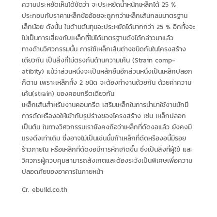
ความประหยัดเห็นได้ชัดว่า จะประหยัดน้ำหนักเหล็กได้ 25 %
ประกอบกับราคาเหล็กข้ออ้อยจะถูกกว่าเหล็กเส้นกลมมาตรฐาน
เล็กน้อย ดังนั้น ในด้านต้นทุนจะประหยัดได้มากกว่า 25 % อีกทั้งจะ
ไม่เป็นการเสี่ยงกับเหล็กที่ไม่ได้มาตรฐานดังได้กล่าวมาแล้ว
ทางด้านวิศวกรรมนั้น การใช้เหล็กเส้นต่างชนิดกันในโครงสร้าง
เดียวกัน เป็นสิ่งที่ไม่ตรงกันด้านความเค้น (Strain comp-
atibity) แม้ว่าส่วนหนึ่งจะเป็นหลักยืนอีกส่วนหนึ่งเป็นเหล็กปลอก
ก็ตาม เพราะเหล็กทั้ง 2 ชนิด จะต้องทำงานด้วยกัน ด้วยค่าความ
เค้น(strain) ของคอนกรีตเดียวกัน
เหล็กเส้นสำหรับงานคอนกรีต เสริมเหล็กในการนำมาใช้งานมักมี
การดัดหรืองอให้เข้ากับรูปร่างของโครงสร้าง เช่น เหล็กปลอก
เป็นต้น ในทางวิศวกรรมเรายังคงถือว่าเหล็กที่ดัดงอแล้ว ยังคงมี
แรงดึงเท่าเดิม ซึ่งอาจไม่เป็นเช่นนั้นถ้าเหล็กที่ดัดหรืองอนี้มีรอย
ร้าวภายใน หรือเหล็กที่ดัดงอมีการหักเกิดขึ้น ซึ่งเป็นสิ่งที่ผู้ใช้ และ
วิศวกรผู้ควบคุมสามารถสังเกตและต้องระวังเป็นพิเศษเพื่อความ
ปลอดภัยของอาคารในภายหน้า
Cr. ebuild.co.th