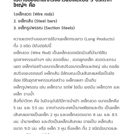
ใหญ่ๆ คือ
1.เหล็กลวด (Wire rods)
2. เหล็กเส้น (Steel bars)
3. เหล็กรูปพรรณ (Section Steels)
ความแตกต่างของการใช้งานเหล็กทรงยาว (Long Products)
ทั้ง 3 ชนิด มีดังต่อไปนี้
เหล็กลวด (Wire Rod) เป็นเหล็กลวดชนิดม้วนที่นำมาใช้ใน
อุตสาหกรรมต่างๆ เช่น ลวดเชื่อม , ลวดผูกเหล็ก ลวดตะแกรง
นอต เหล็กก่อสร้างขนาดเล็กสปริงขนาดเล็กและใหญ่ เช่น คอล์ย
สปริงของรถยนต์ เหล็กเส้น มีลักษณะเป็นเส้นกลมหรือเป็นข้อ
อ้อย ใช้ในอุตสาหกรรมก่อสร้าง เหล็กเพลา เป็นต้น
เหล็กรูปพรรณ เช่น เหล็กราง รถไฟ ไอบีม เอชบีม เหล็กฉาก และ
เหล็ก รางน้ำ
สิ่งที่น่าวิตก คือ ในปัจจุบันได้มีการนำเข้า เหล็กลวด ขนาดเล็กคือ
5 มม. และ 5.5 มม. จากต่างประเทศน้ำมาเหยียดและตัด เป็นเหล็ก
เส้นกลมขายเป็นเหล็ก 2 หุน และเหล็กลวดขนาด 8 มม. และ 8.5
มม. นำมาเหยียด และตัดเป็นเหล็กเส้นกลม ขายเป็น เหล็กเส้น
ขนาด 9.0 มม. หรือ เหล็ก 3 หุน ซึ่งเหล็ก ทั้ง 2 ชนิดมีขนาดและ