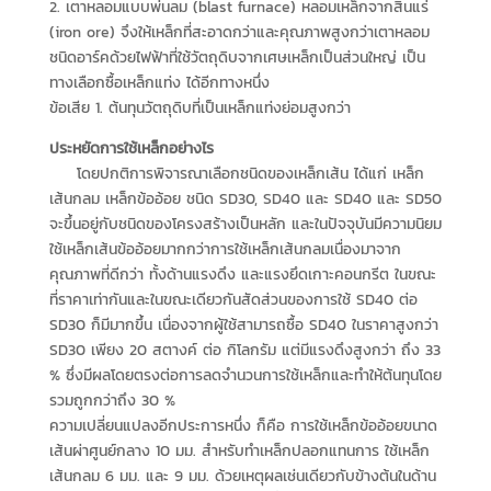
2. เตาหลอมแบบพ่นลม (blast furnace) หลอมเหล็กจากสินแร่
(iron ore) จึงให้เหล็กที่สะอาดกว่าและคุณภาพสูงกว่าเตาหลอม
ชนิดอาร์คด้วยไฟฟ้าที่ใช้วัตถุดิบจากเศษเหล็กเป็นส่วนใหญ่ เป็น
ทางเลือกซื้อเหล็กแท่ง ได้อีกทางหนึ่ง
ข้อเสีย 1. ต้นทุนวัตถุดิบที่เป็นเหล็กแท่งย่อมสูงกว่า
ประหยัดการใช้เหล็กอย่างไร
โดยปกติการพิจารณาเลือกชนิดของเหล็กเส้น ได้แก่ เหล็ก
เส้นกลม เหล็กข้ออ้อย ชนิด SD30, SD40 และ SD40 และ SD50
จะขึ้นอยู่กับชนิดของโครงสร้างเป็นหลัก และในปัจจุบันมีความนิยม
ใช้เหล็กเส้นข้ออ้อยมากกว่าการใช้เหล็กเส้นกลมเนื่องมาจาก
คุณภาพที่ดีกว่า ทั้งด้านแรงดึง และแรงยึดเกาะคอนกรีต ในขณะ
ที่ราคาเท่ากันและในขณะเดียวกันสัดส่วนของการใช้ SD40 ต่อ
SD30 ก็มีมากขึ้น เนื่องจากผู้ใช้สามารถซื้อ SD40 ในราคาสูงกว่า
SD30 เพียง 20 สตางค์ ต่อ กิโลกรัม แต่มีแรงดึงสูงกว่า ถึง 33
% ซึ่งมีผลโดยตรงต่อการลดจำนวนการใช้เหล็กและทำให้ต้นทุนโดย
รวมถูกกว่าถึง 30 %
ความเปลี่ยนแปลงอีกประการหนึ่ง ก็คือ การใช้เหล็กข้ออ้อยขนาด
เส้นผ่าศูนย์กลาง 10 มม. สำหรับทำเหล็กปลอกแทนการ ใช้เหล็ก
เส้นกลม 6 มม. และ 9 มม. ด้วยเหตุผลเช่นเดียวกับข้างต้นในด้าน