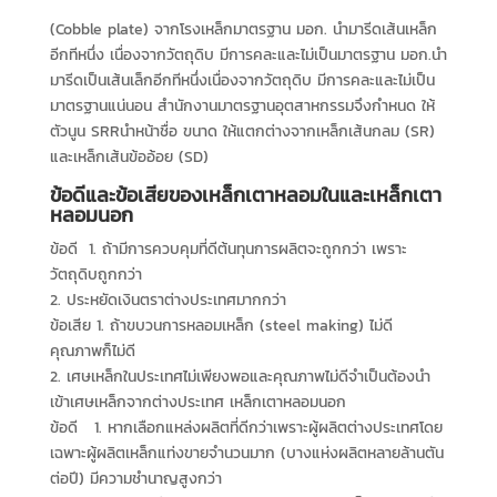
(Cobble plate) จากโรงเหล็กมาตรฐาน มอก. นำมารีดเส้นเหล็ก
อีกทีหนึ่ง เนื่องจากวัตถุดิบ มีการคละและไม่เป็นมาตรฐาน มอก.นำ
มารีดเป็นเส้นเล็กอีกทีหนึ่งเนื่องจากวัตถุดิบ มีการคละและไม่เป็น
มาตรฐานแน่นอน สำนักงานมาตรฐานอุตสาหกรรมจึงกำหนด ให้
ตัวนูน SRRนำหน้าชื่อ ขนาด ให้แตกต่างจากเหล็กเส้นกลม (SR)
และเหล็กเส้นข้ออ้อย (SD)
ข้อดีและข้อเสียของเหล็กเตาหลอมในและเหล็กเตา
หลอมนอก
ข้อดี 1. ถ้ามีการควบคุมที่ดีต้นทุนการผลิตจะถูกกว่า เพราะ
วัตถุดิบถูกกว่า
2. ประหยัดเงินตราต่างประเทศมากกว่า
ข้อเสีย 1. ถ้าขบวนการหลอมเหล็ก (steel making) ไม่ดี
คุณภาพก็ไม่ดี
2. เศษเหล็กในประเทศไม่เพียงพอและคุณภาพไม่ดีจำเป็นต้องนำ
เข้าเศษเหล็กจากต่างประเทศ เหล็กเตาหลอมนอก
ข้อดี 1. หากเลือกแหล่งผลิตที่ดีกว่าเพราะผู้ผลิตต่างประเทศโดย
เฉพาะผู้ผลิตเหล็กแท่งขายจำนวนมาก (บางแห่งผลิตหลายล้านตัน
ต่อปี) มีความชำนาญสูงกว่า