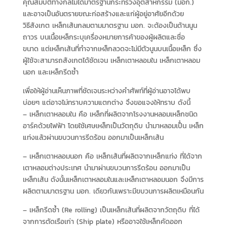
คุณสมบัติทางกลไม่ได้มาตรฐานกระทรวงอุตสาหกรรม (มอก.)
และอาจเป็นอันตรายขณะก่อสร้างและแก่ผู้อยู่อาศัยอีกด้วย
วิธีสังเกต เหล็กเส้นกลมตามมาตรฐาน มอก. จะต้องเป็นด้านนูน
ถาวร บนเนื้อเหล็กระบุเครื่องหมายการค้าของผู้ผลิตและชื่อ
ขนาด แต่เหล็กเส้นที่ทำจากเหล็กลวดจะไม่มีตัวนูนบนเนื้อเหล็ก ซึ่ง
ผู้ใช้จะสามารถสังเกตได้ชัดเจน เหล็กเตาหลอมใน เหล็กเตาหลอม
นอก และเหล็กรีดซ้ำ
เพื่อให้ผู้อ่านเห็นภาพที่ชัดเจนระหว่างคำศัพท์ที่ผู้อ่านอาจได้พบ
บ่อยๆ แต่อาจไม่ทราบความแตกต่าง จึงขอแจงให้ทราบ ดังนี้
– เหล็กเตาหลอมใน คือ เหล็กที่ผลิตจากโรงงานหลอมเหล็กชนิด
อาร์คด้วยไฟฟ้า โดยใช้เศษเหล็กเป็นวัตถุดิบ นำมาหลอมเป็๋น เหล็ก
แท่งแล้วผ่านขบวนการรีดร้อน ออกมาเป็นเหล็กเส้น
– เหล็กเตาหลอมนอก คือ เหล็กเส้นที่ผลิตจากเหล็กแท่ง ที่ได้จาก
เตาหลอมต่างประเทศ นำมาผ่านขบวนการรีดร้อน ออกมาเป็น
เหล็กเส้น ดังนั้นเหล็กเตาหลอมในและเหล็กเตาหลอมนอก จึงมีการ
ผลิตตามมาตรฐาน มอก. เดียวกันเพราะมีขบวนการผลิตเหมือนกัน
– เหล็กรีดซ้ำ (Re rolling) เป็นเหล็กเส้นที่ผลิตจากวัตถุดิบ ที่ได้
จากการตัดเรือเก่า (Ship plate) หรืออาจใช้เหล็กคัดออก