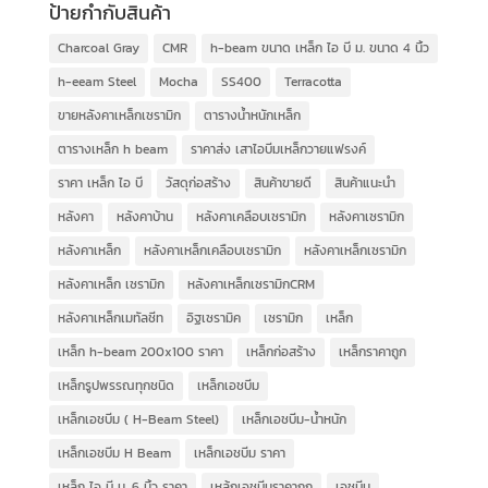
ป้ายกำกับสินค้า
Charcoal Gray
CMR
h-beam ขนาด เหล็ก ไอ บี ม. ขนาด 4 นิ้ว
h-eeam Steel
Mocha
SS400
Terracotta
ขายหลังคาเหล็กเซรามิก
ตารางน้ำหนักเหล็ก
ตารางเหล็ก h beam
ราคาส่ง เสาไอบีมเหล็กวายแฟรงค์
ราคา เหล็ก ไอ บี
วัสดุก่อสร้าง
สินค้าขายดี
สินค้าแนะนำ
หลังคา
หลังคาบ้าน
หลังคาเคลือบเซรามิก
หลังคาเซรามิก
หลังคาเหล็ก
หลังคาเหล็กเคลือบเซรามิก
หลังคาเหล็กเซรามิก
หลังคาเหล็ก เซรามิก
หลังคาเหล็กเซรามิกCRM
หลังคาเหล็กเมทัลชีท
อิฐเซรามิค
เซรามิก
เหล็ก
เหล็ก h-beam 200x100 ราคา
เหล็กก่อสร้าง
เหล็กราคาถูก
เหล็กรูปพรรณทุกชนิด
เหล็กเอชบีม
เหล็กเอชบีม ( H-Beam Steel)
เหล็กเอชบีม-น้ำหนัก
เหล็กเอชบีม H Beam
เหล็กเอชบีม ราคา
เหล็ก ไอ บี ม. 6 นิ้ว ราคา
เหล้กเอชบีมราคาถูก
เอชบีม