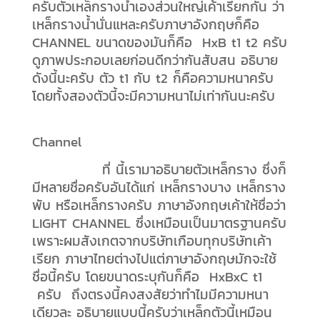
ครับตัวเหล็กรางน้ำเองส่วนใหญ่เค้าเรียกกัน ว่า
เหล็กรางน้ำนั่นแหละครับภาษาอังกฤษก็คือ
CHANNEL ขนาดของมันก็คือ HxB t1 t2 ครับ
ดูภาพประกอบเลยก่อนดีกว่ากันสับสน อธิบาย
ดังนี้นะครับ ตัว t1 กับ t2 ก็คือความหนาครับ
โดยทั้งสองตัวนี้จะมีความหนาไม่เท่ากันนะครับ
Channel
ที่ นี้เรามาอธิบายตัวเหล็กราง ซึ่งก็
มีหลายชื่อครับอันได้แก่ เหล็กรางบาง เหล็กราง
พับ หรือเหล็กรางครับ ภาษาอังกฤษเค้าให้ชื่อว่า
LIGHT CHANNEL ซึ่งเหมือนเป็นมาตรฐานครับ
เพราะผมสังเกตจากบริษัทเกือบทุกบริษัทเค้า
เรียก ภาษาไทยต่างไปแต่ภาษาอังกฤษมักจะใช้
ชื่อนี้ครับ โดยขนาดระบุกันก็คือ HxBxC t1
ครับ ถึงตรงนี้คงสงสัยว่าทำไมมีความหนา
เดียวละ อธิบายแบบนี้ครับว่าเหล็กตัวนี้เหมือน