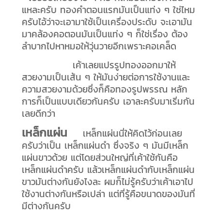
แหละครับ ทองคำตอนแรกมันเป็นแท่ง ๆ ใช่ไหม
ครับไอ้ว่าจะเอามาใช้เป็นเครื่องประดับ จะเอามัน
มาคล้องคอตอนมันเป็นแท่ง ๆ ก็ใช่เรื่อง ต้อง
ลำบากไปหาหมอให้วุ่นวายอีกเพราะคอเคล็ด
เค้าเลยแปรรูปทองออกมาให้
สวยงามเป็นเส้น ๆ ให้มันง่ายต่อการใช้งานและ
ความสวยงามด้วยซึ่งก็คือทองรูปพรรณ หลัก
การก็เป็นแบบเดียวกันครับ เอาละครับมาเริ่มกัน
เลยดีกว่า
เหล็กแผ่น
เหล็กแผ่นนี่ให้คิดไว้ก่อนเลย
ครับว่าเป็น เหล็กแผ่นดำ ซึ่งจริง ๆ มันมีเหล็ก
แผ่นขาวด้วย แต่โดยส่วนใหญ่ที่เค้าใช้กันคือ
เหล็กแผ่นดำครับ แล้วเหล็กแผ่นดำกับเหล็กแผ่น
ขาวมันต่างกันยังไงละ ผมก็ไม่รู้ครับว่าเค้าเอาไป
ใช้งานต่างกันหรือเปล่า แต่ที่รู้คือขนาดของมันที่
มีต่างกันครับ