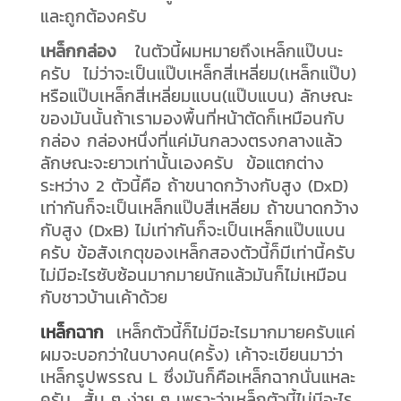
และถูกต้องครับ
เหล็กกล่อง
ในตัวนี้ผมหมายถึงเหล็กแป๊บนะ
ครับ ไม่ว่าจะเป็นแป๊บเหล็กสี่เหลี่ยม(เหล็กแป๊บ)
หรือแป๊บเหล็กสี่เหลี่ยมแบน(แป๊บแบน) ลักษณะ
ของมันนั้นถ้าเรามองพื้นที่หน้าตัดก็เหมือนกับ
กล่อง กล่องหนึ่งที่แค่มันกลวงตรงกลางแล้ว
ลักษณะจะยาวเท่านั้นเองครับ ข้อแตกต่าง
ระหว่าง 2 ตัวนี้คือ ถ้าขนาดกว้างกับสูง (DxD)
เท่ากันก็จะเป็นเหล็กแป๊บสี่เหลี่ยม ถ้าขนาดกว้าง
กับสูง (DxB) ไม่เท่ากันก็จะเป็นเหล็กแป๊บแบน
ครับ ข้อสังเกตุของเหล็กสองตัวนี้ก็มีเท่านี้ครับ
ไม่มีอะไรซับซ้อนมากมายนักแล้วมันก็ไม่เหมือน
กับชาวบ้านเค้าด้วย
เหล็กฉาก
เหล็กตัวนี้ก็ไม่มีอะไรมากมายครับแค่
ผมจะบอกว่าในบางคน(ครั้ง) เค้าจะเขียนมาว่า
เหล็กรูปพรรณ L ซึ่งมันก็คือเหล็กฉากนั่นแหละ
ครับ สั้น ๆ ง่าย ๆ เพราะว่าเหล็กตัวนี้ไม่มีอะไร