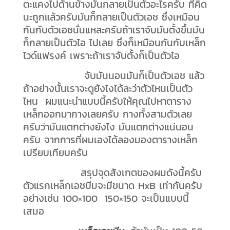
ตะแคงไปด้านข้างมันกลายเป็นตัวอะไรครับ ที่คิด
นะถูกแล้วครับมันก็กลายเป็นตัวเอช ซึ่งเหมือน
กันกับตัวเอชนั่นแหละครับถ้าเราจับมันตั้งขึ้นมัน
ก็กลายเป็นตัวไอ ไปเลย ซึ่งก็เหมือนกันกับเหล็ก
ไวด์แฟรงค์ เพราะถ้าเราจับตั้งก็เป็นตัวไอ
จับมันนอนมันก็เป็นตัวเอช แล้ว
ถ้าอย่างนั้นเราจะดูยังไงได้ละว่าตัวไหนเป็นตัว
ไหน ผมแนะนำแบบนี้ครับให้คุณไปหาตาราง
เหล็กออกมากางเลยครับ กางทั้งสามตัวเลย
ครับว่ามันแตกต่างยังไง มันแตกต่างแน่นอน
ครับ จากการที่ผมเองได้ลองมองตารางเหล็ก
เปรียบเทียบครับ
สรุปจุดสังเกตของผมดังนี้ครับ
ตัวแรกเหล็กเอชบีมจะมีขนาด HxB เท่ากันครับ
อย่างเช่น 100×100 150×150 จะเป็นแบบนี้
เสมอ