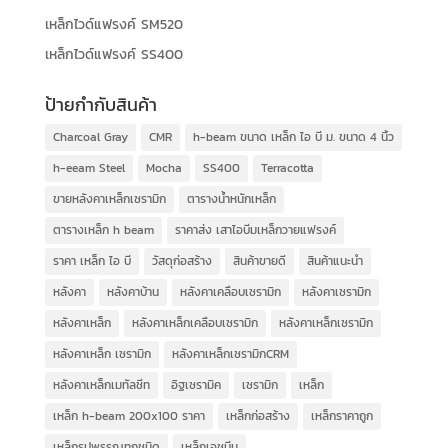
เหล็กไวด์แฟรงค์ SM520
เหล็กไวด์แฟรงค์ SS400
ป้ายกำกับสินค้า
Charcoal Gray
CMR
h-beam ขนาด เหล็ก ไอ บี ม. ขนาด 4 นิ้ว
h-eeam Steel
Mocha
SS400
Terracotta
ขายหลังคาเหล็กเซรามิก
ตารางน้ำหนักเหล็ก
ตารางเหล็ก h beam
ราคาส่ง เสาไอบีมเหล็กวายแฟรงค์
ราคา เหล็ก ไอ บี
วัสดุก่อสร้าง
สินค้าขายดี
สินค้าแนะนำ
หลังคา
หลังคาบ้าน
หลังคาเคลือบเซรามิก
หลังคาเซรามิก
หลังคาเหล็ก
หลังคาเหล็กเคลือบเซรามิก
หลังคาเหล็กเซรามิก
หลังคาเหล็ก เซรามิก
หลังคาเหล็กเซรามิกCRM
หลังคาเหล็กเมทัลชีท
อิฐเซรามิค
เซรามิก
เหล็ก
เหล็ก h-beam 200x100 ราคา
เหล็กก่อสร้าง
เหล็กราคาถูก
เหล็กรูปพรรณทุกชนิด
เหล็กเอชบีม