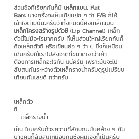
ส่วนชื่อที่เรียกกันก็มี
เหล็กแบน
, Flat
Bars
บางครั้งจะเห็นเขียนย่อ ๆ ว่า
F/B
ก็ให้
เข้าใจตามนี้นะครับว่าทั้งหมดนี้คือเหล็กแบน
เหล็กโครงสร้างรูปตัวซี
(Lip Channel) เหล็ก
ตัวนี้ไม่มีอะไรมากครับ ที่เห็นส่วนใหญ่เรียกกันก็
คือเหล็กตัวซี หรือเขียนย่อ ๆ ว่า C ซึ่งก็เหมือน
เดิมครับให้เราไปสังเกตที่ขนาดเอาว่าเค้า
ต้องการเหล็กอะไรกัน แน่ครับ เพราะมันจะไป
สับสนกันระหว่างตัวเหล็กรางน้ำครับดูรูปเปรียบ
เทียบกันเลยดี กว่าครับ
เหล็กตัว
ซี
เหล็กรางน้ำ
เห็น ไหมครับด้วยความที่ลักษณะมันคล้าย ๆ กัน
บางคนก็สับสนเหมือนกันซึ่งผมเองก็เป็นครับ