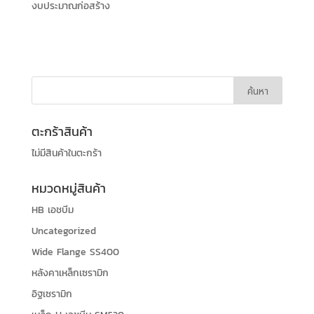
งบประมาณก่อสร้าง
ตะกร้าสินค้า
ไม่มีสินค้าในตะกร้า
หมวดหมู่สินค้า
HB เอชบีม
Uncategorized
Wide Flange SS400
หลังคาเหล็กเซรามิก
อิฐเซรามิก