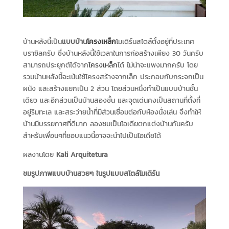
บ้านหลังนี้เป็น
แบบบ้าน
โครงเหล็ก
โมเดิร์นสไตล์ตั้งอยู่ที่ประเทศ
บราซิลครับ ซึ่งบ้านหลังนี้ใช้เวลาในการก่อสร้างเพียง 30 วันครับ
สามารถประยุกต์ได้จาก
โครงเหล็ก
ได้ ไม่น่าจะแพงมากครับ โดย
รวมบ้านหลังนี้จะเน้นใช้โครงสร้างจากเล็ก ประกอบกับกระจกเป็น
ผนัง และสร้างแยกเป็น 2 ส่วน โดยส่วนหนึ่งทำเป็นแบบบ้านชั้น
เดียว และอีกส่วนเป็นบ้านสองชั้น และจุดเด่นคงเป็นสถานที่ตั้งที่
อยู่ริมทะเล และสระว่ายน้ำที่มีส่วนเชื่อมต่อกับห้องนั่งเล่น จึงทำให้
บ้านมีบรรยกาศที่ดีมาก ลองชมเป็นไอเดียตกแต่งบ้านกันครับ
สำหรับเพื่อนๆที่ชอบแนวนี้อาจจะนำไปเป็นไอเดียได้
ผลงานโดย
Kali Arquitetura
ชมรูปภาพแบบบ้านสวยๆ ในรูปแบบสไตล์โมเดิร์น