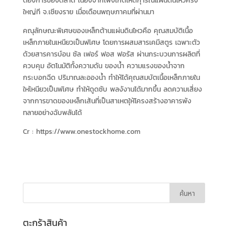
ต้องการของตลาด เนื่องจากเพิ่งเกิดเหตกุารณ์แผ่นดินไหวครัง
ใหญ่ที จ.เชียงราย เมื่อเดือนพฤษภาคมที่ผ่านมา
คณุลักษณะพิเศษของเหล็กต้านแผ่นดินไหวคือ คุณสมบัติเนื้อ
เหล็กภายในเหนียวเป็นพเิศษ โดยการผสมสารเคมีสตูร เฉพาะตัว
ด้วยสารคารบ์อน ซัล เฟอร์ ฟอส ฟอรัส ผ่านกระบวนการผลิตที่
ควบคุม อัตโนมัติทั้งความดัน ของน้ำ ความแรงของนํ้าจาก
กระบอกฉีด ปริมาณละอองนํ้า ทำให้ได้คุณสมบัตเนื้อเหล็กภายใน
ใหเ้หนียวเป็นพเิศษ ทำให้ดูดซับ พลงังานได้มากขึ้น ลดความเสี่ยง
จากการขาดของเหล็กเส้นที่เป็นสาเหตใุห้โครงสร้างอาคารพัง
ทลายอย่างฉับพลันได้
Cr : https://www.onestockhome.com
ตะกร้าสินค้า