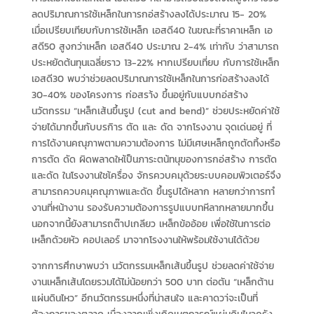
ลดปริมาณการใช้เหล็กในการกอ่สร้างลงได้ประมาณ 15- 20%
เมื่อเปรียบเทียบกับการใช้เหล็ก เอสดี40 ในขณะที่ราคาเหล็ก เอ
สดี50 สูงกว่าเหล็ก เอสดี40 ประมาณ 2-4% เท่ากับ ว่าสามารถ
ประหยัดต้นทุนเฉลี่ยราว 13-22% หากเปรียบเที่ยบ กับการใช้เหล็ก
เอสดี30 พบว่าช่วยลดปริมาณการใช้เหล็กในการก่อสร้างลงได้
30-40% ของโครงการ ก่อสรา้ง ขึ้นอยู่กับแบบกอ่สร้าง
นวัตกรรม “เหล็กเส้นขึ้นรูป (cut and bend)” ช่วยประหยัดค่าใช้
จ่ายได้มากขึ้นกับบรกิาร ตัด และ ดัด จากโรงงาน จุดเด่นอยู่ ที่
การได้งานคณุภาพตามความต้องการ ไม่มีเศษเหล็กถูกตัดทิ้งหรือ
การตัด ดัด ผิดพลาดใหเ้ป็นภาระตน้ทนุของการกอ่สร้าง การตัด
และดัด ในโรงงานใชเ้ครื่อง จักรควบคมุด้วยระบบคอมพิวเตอร์จึง
สามารถควบคมุคณุภาพและดัด ขึ้นรูปได้หลาก หลายกว่าการทาํ
งานที่หน้างาน รองรับความต้องการรูปแบบทหีลากหลายมากขึ้น
นอกจากนี้ยังสามารถต๊าปเกลียว เหล็กข้ออ้อย เพื่อใช้ในการต่อ
เหล็กด้วยหัว คอปเลอร์ มาจากโรงงานให้พร้อมใช้งานได้ด้วย
จากการศึกษาพบว่า นวัตกรรมเหล็กเส้นขึ้นรูป ช่วยลดค่าใช้จ่าย
งานเหล็กเส้นโดยรวมได้ไม่น้อยกว่า 500 บาท ต่อตัน “เหล็กต้าน
แผ่นดินไหว” อีกนวัตกรรมหนึ่งที่น่าสนใจ และคาดวา่จะเป็นที่