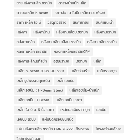
ขายหลังคาเหล็กเซรามิก
ตารางน้ำหนักเหล็ก
ตารางเหล็ก h beam
ราคาส่ง เสาไอบีมเหล็กวายแฟรงค์
ราคา เหล็ก ไอ บี
วัสดุก่อสร้าง
สินค้าขายดี
สินค้าแนะนำ
หลังคา
หลังคาบ้าน
หลังคาเคลือบเซรามิก
หลังคาเซรามิก
หลังคาเหล็ก
หลังคาเหล็กเคลือบเซรามิก
หลังคาเหล็กเซรามิก
หลังคาเหล็ก เซรามิก
หลังคาเหล็กเซรามิกCRM
หลังคาเหล็กเมทัลชีท
อิฐเซรามิค
เซรามิก
เหล็ก
เหล็ก h-beam 200x100 ราคา
เหล็กก่อสร้าง
เหล็กราคาถูก
เหล็กรูปพรรณทุกชนิด
เหล็กเอชบีม
เหล็กเอชบีม ( H-Beam Steel)
เหล็กเอชบีม-น้ำหนัก
เหล็กเอชบีม H Beam
เหล็กเอชบีม ราคา
เหล็ก ไอ บี ม. 6 นิ้ว ราคา
เหล้กเอชบีมราคาถูก
เอชบีม
เอชบีม ไอบีม
แผ่นปิดครอบชนผนัง
แผ่นหลังคาเหล็กเซรามิก CMR 76x225 สีMocha
โครงสร้างหลังคา
ไวด์แฟรงค์ มอก