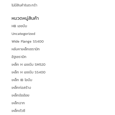
ไม่มีสินค้าในตะกร้า
หมวดหมู่สินค้า
HB เอชบีม
Uncategorized
Wide Flange SS400
หลังคาเหล็กเซรามิก
อิฐเซรามิก
เหล็ก H เอชบีม SM520
เหล็ก H เอชบีม SS400
เหล็ก IB ไอบีม
เหล็กก่อสร้าง
เหล็กข้ออ้อย
เหล็กฉาก
เหล็กตัวซี