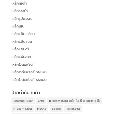
เหล็กท่อดำ
เหล็กรางน้ำ
เหล็กรูปพรรณ
เหล็กเส้น
เหล็กแป๊บเหลี่ยม
เหล็กแป๊ปแบน
เหล็กแผ่นดำ
เหล็กแผ่นลาย
เหล็กไวด์แฟรงค์
เหล็กไวด์แฟรงค์ SM520
เหล็กไวด์แฟรงค์ SS400
ป้ายกำกับสินค้า
Charcoal Gray
CMR
h-beam ขนาด เหล็ก ไอ บี ม. ขนาด 4 นิ้ว
h-eeam Steel
Mocha
SS400
Terracotta