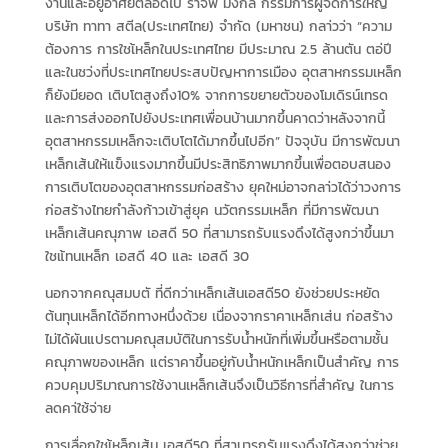
งานและอยู่อาศัยตลอดไป ราจีฟ มังกัล กรรมการผู้จัดการใหญ่
บริษัท ทาทา สตีล(ประเทศไทย) จํากัด (มหาชน) กลา่วว่า “ความ
ต้องการ การใชเ้หล็กในประเทศไทย มีประมาณ 2.5 ล้านตัน ตอ่ปี
และในชว่งที่ประเทศไทยประสบปัญหาการเมือง อุตสาหกรรมเหล็ก
ก็ยังมียอด เติบโตสูงถึง10% จากการขยายตัวของโมเดิรน์เทรด
และการส่งออกไปยังประเทศเพื่อนบ้านมากขึ้นคาดว่าหลังจากนี้
อุตสาหกรรมเหล็กจะเติบโตได้มากขึ้นไปอีก” ปัจจุบัน มีการพัฒนา
เหล็กเส้นให้แข็งแรงมากขึ้นมีประสิทธิภาพมากขึ้นเพื่อตอบสนอง
การเติบโตของอุตสาหกรรมก่อสร้าง ยุคใหม่อาจกลา่วได้ว่าวงการ
ก่อสร้างไทยกําลังก้าวเข้าสู่ยุค นวัตกรรมเหล็ก ที่มีการพัฒนา
เหล็กเส้นคณุภาพ เอสดี 50 ที่สามารถรับแรงดึงได้สูงกว่าขึ้นมา
ใชแ้ทนเหล็ก เอสดี 40 และ เอสดี 30
นอกจากคณุสมบตั ที่ดีกว่าเหล็กเส้นเอสดี50 ยังช่วยประหยัด
ต้นทุนเหล็กได้อีกทางหนึ่งด้วย เนื่องจากราคาเหล็กเส่น ก่อสร้าง
ไม่ได้ผันแปรตามคณุสมบัติในการรับน้ำหนักที่เพิ่มขึ้นหรือตามชั้น
คณุภาพของเหล็ก แต่ราคาขึ้นอยู่กับน้ำหนักเหล็กเป็นสําคัญ การ
ควบคุมปริมาณการใช้งานเหล็กเส้นจึงเป็นวิธีการที่สําคัญ ในการ
ลดคา่ใช้จ่าย
การเลื่อกใชเ้หล็กเส้น เอสดี50 ที่สามารถรับแรงดึงได้สูงกว่าช่วย