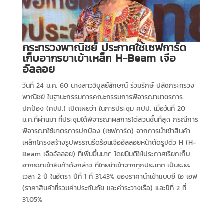
กระทรวงพาณิชย์ ประกาศใช้เซฟการ์ด
เก็บอากรขาเข้าเหล็ก H-Beam เจือ
อัลลอย
วันที่ 24 ม.ค. 60 นางสาววิบูลย์ลักษณ์ ร่วมรักษ์ ปลัดกระทรวง
พาณิชย์ ในฐานะกรรมการคณะกรรมการพิจารณามาตรการ
ปกป้อง (คปป.) เปิดเผยว่า ในการประชุม คปป. เมื่อวันที่ 20
ม.ค.ที่ผ่านมา ที่ประชุมได้พิจารณาผลการไต่สวนชั้นที่สุด กรณีการ
พิจารณาใช้มาตรการปกป้อง (เซฟการ์ด) จากการนำเข้าสินค้า
เหล็กโครงสร้างรูปพรรณรีดร้อนเจืออัลลอยหน้าตัดรูปตัว H (H-
Beam เจืออัลลอย) ที่เพิ่มขึ้นมาก โดยมีมติให้ประกาศเรียกเก็บ
อากรขาเข้าสินค้าดังกล่าว ที่ไทยนำเข้าจากทุกประเทศ เป็นระยะ
เวลา 2 ปี ในอัตรา ปีที่ 1 ที่ 31.43% ของราคานำเข้าแบบซี ไอ เอฟ
(ราคาสินค้าที่รวมค่าประกันภัย และค่าระวางเรือ) และปีที่ 2 ที่
31.05%