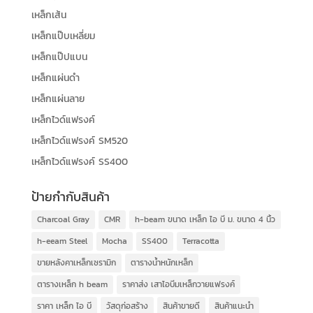
เหล็กเส้น
เหล็กแป๊บเหลี่ยม
เหล็กแป๊ปแบน
เหล็กแผ่นดำ
เหล็กแผ่นลาย
เหล็กไวด์แฟรงค์
เหล็กไวด์แฟรงค์ SM520
เหล็กไวด์แฟรงค์ SS400
ป้ายกำกับสินค้า
Charcoal Gray
CMR
h-beam ขนาด เหล็ก ไอ บี ม. ขนาด 4 นิ้ว
h-eeam Steel
Mocha
SS400
Terracotta
ขายหลังคาเหล็กเซรามิก
ตารางน้ำหนักเหล็ก
ตารางเหล็ก h beam
ราคาส่ง เสาไอบีมเหล็กวายแฟรงค์
ราคา เหล็ก ไอ บี
วัสดุก่อสร้าง
สินค้าขายดี
สินค้าแนะนำ