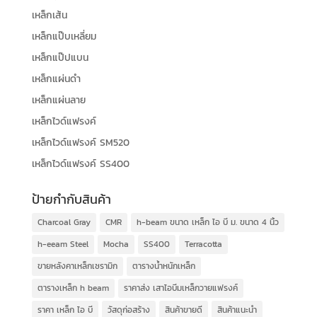
เหล็กเส้น
เหล็กแป๊บเหลี่ยม
เหล็กแป๊ปแบน
เหล็กแผ่นดำ
เหล็กแผ่นลาย
เหล็กไวด์แฟรงค์
เหล็กไวด์แฟรงค์ SM520
เหล็กไวด์แฟรงค์ SS400
ป้ายกำกับสินค้า
Charcoal Gray
CMR
h-beam ขนาด เหล็ก ไอ บี ม. ขนาด 4 นิ้ว
h-eeam Steel
Mocha
SS400
Terracotta
ขายหลังคาเหล็กเซรามิก
ตารางน้ำหนักเหล็ก
ตารางเหล็ก h beam
ราคาส่ง เสาไอบีมเหล็กวายแฟรงค์
ราคา เหล็ก ไอ บี
วัสดุก่อสร้าง
สินค้าขายดี
สินค้าแนะนำ