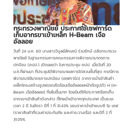
กระทรวงพาณิชย์ ประกาศใช้เซฟการ์ด
เก็บอากรขาเข้าเหล็ก H-Beam เจือ
อัลลอย
วันที่ 24 ม.ค. 60 นางสาววิบูลย์ลักษณ์ ร่วมรักษ์ ปลัดกระทรวง
พาณิชย์ ในฐานะกรรมการคณะกรรมการพิจารณามาตรการ
ปกป้อง (คปป.) เปิดเผยว่า ในการประชุม คปป. เมื่อวันที่ 20
ม.ค.ที่ผ่านมา ที่ประชุมได้พิจารณาผลการไต่สวนชั้นที่สุด กรณีการ
พิจารณาใช้มาตรการปกป้อง (เซฟการ์ด) จากการนำเข้าสินค้า
เหล็กโครงสร้างรูปพรรณรีดร้อนเจืออัลลอยหน้าตัดรูปตัว H (H-
Beam เจืออัลลอย) ที่เพิ่มขึ้นมาก โดยมีมติให้ประกาศเรียกเก็บ
อากรขาเข้าสินค้าดังกล่าว ที่ไทยนำเข้าจากทุกประเทศ เป็นระยะ
เวลา 2 ปี ในอัตรา ปีที่ 1 ที่ 31.43% ของราคานำเข้าแบบซี ไอ เอฟ
(ราคาสินค้าที่รวมค่าประกันภัย และค่าระวางเรือ) และปีที่ 2 ที่
31.05%