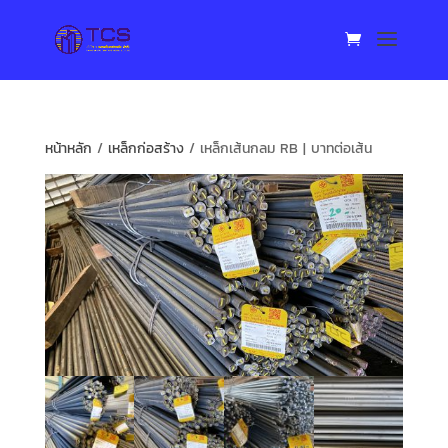
หน้าหลัก
/
เหล็กก่อสร้าง
/ เหล็กเส้นกลม RB | บาทต่อเส้น