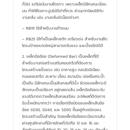
ทั่วไป แต่ไม่เน้นงานยึดเกาะ เพราะเหล็กมีลักษณะเรียบ
มน ทำให้ยึดเกาะปูนไม่ดีเท่าที่ควร ส่วนมากนิยมใช้กับ
งานกลึง เช่น งานกลึงหัวน๊อตต่างๆ
– RB19 ใช้สำหรับงานทำถนน
– RB25 ใช้ทำเป็นเหล็กสตัท เกรียวเร่ง สำหรับงานยึด
โครงป้ายขนาดใหญ่สามารถรับแรง และน้ำหนักได้ดี
2. เหล็กข้ออ้อย (Deformed Bar) เป็นเหล็กที่ใช้
สำหรับงานก่อสร้างเสริมคอนกรีตที่ต้องการ
โครงสร้างแข็งแรง เช่น อาคารสูง คอนโดมิเนียม
ถนนคอนกรีต สะพาน เขื่อน สนามบิน บ่อหรือสระน้ำ
เป็นต้น มีลักษณะเป็นเส้นกลมที่มีบั้ง ผิวของเหล็กจะมี
ลักษณะเป็นปล้องๆ อยู่ตลอดเส้น เหล็กข้ออ้อยจะรับ
แรงได้มากกว่าเหล็กเส้นกลมเรียบ จะให้ผลที่ดีต่อการ
รับน้ำหนักมากกว่า การเลือกใช้ชนิดของเหล็กเส้นข้อ
อ้อย SD30, SD40, และ SD50 ขึ้นอยู่กับชนิดของ
โครงสร้างเป็นสำคัญ โดยเหล็กข้ออ้อยจะมีขนาดเส้น
ผ่านศูนย์กลางที่มีขายโดยทั่วไปคือ 12 และ 16 มม.
สำหรับขนาดอื่นได้แก่ 10, 20, 25 และ 28 มม. ต้องสั่ง