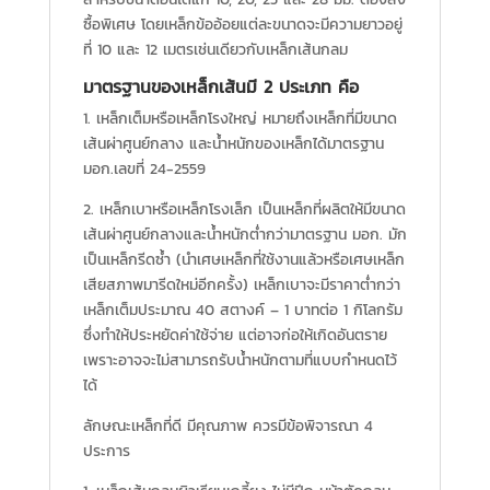
ซื้อพิเศษ โดยเหล็กข้ออ้อยแต่ละขนาดจะมีความยาวอยู่
ที่ 10 และ 12 เมตรเช่นเดียวกับเหล็กเส้นกลม
มาตรฐานของเหล็กเส้นมี 2 ประเภท คือ
1. เหล็กเต็มหรือเหล็กโรงใหญ่ หมายถึงเหล็กที่มีขนาด
เส้นผ่าศูนย์กลาง และน้ำหนักของเหล็กได้มาตรฐาน
มอก.เลขที่ 24-2559
2. เหล็กเบาหรือเหล็กโรงเล็ก เป็นเหล็กที่ผลิตให้มีขนาด
เส้นผ่าศูนย์กลางและน้ำหนักต่ำกว่ามาตรฐาน มอก. มัก
เป็นเหล็กรีดซ้ำ (นำเศษเหล็กที่ใช้งานแล้วหรือเศษเหล็ก
เสียสภาพมารีดใหม่อีกครั้ง) เหล็กเบาจะมีราคาต่ำกว่า
เหล็กเต็มประมาณ 40 สตางค์ – 1 บาทต่อ 1 กิโลกรัม
ซึ่งทำให้ประหยัดค่าใช้จ่าย แต่อาจก่อให้เกิดอันตราย
เพราะอาจจะไม่สามารถรับน้ำหนักตามที่แบบกำหนดไว้
ได้
ลักษณะเหล็กที่ดี มีคุณภาพ ควรมีข้อพิจารณา 4
ประการ