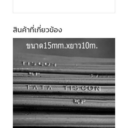
สินค้าที่เกี่ยวข้อง