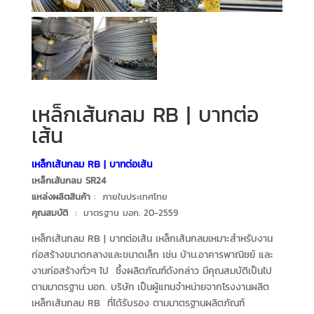
เหล็กเส้นกลม RB | บาทต่อ
เส้น
เหล็กเส้นกลม RB | บาทต่อเส้น
เหล็กเส้นกลม SR24
แหล่งผลิตสินค้า
: ภายในประเทศไทย
คุณสมบัติ
: มาตรฐาน มอก. 20-2559
เหล็กเส้นกลม RB | บาทต่อเส้น เหล็กเส้นกลมเหมาะสำหรับงาน
ก่อสร้างขนาดกลางและขนาดเล็ก เช่น บ้าน.อาคารพาณิชย์ และ
งานก่อสร้างทั่วๆ ไป ซึ้งผลิตภัณฑ์ดังกล่าว มีคุณสมบัติเป็นไป
ตามมาตรฐาน มอก. บริษัท เป็นผู้แทนจำหน่ายจากโรงงานผลิต
เหล็กเส้นกลม RB ที่ได้รับรอง ตามมาตรฐานผลิตภัณฑ์