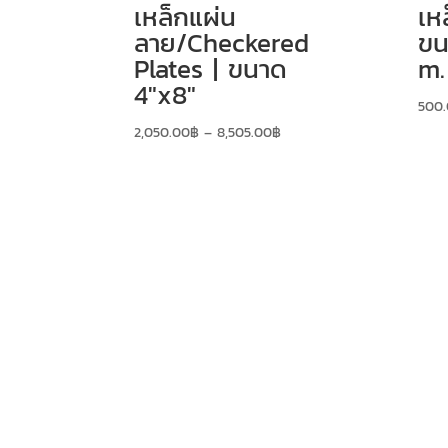
เหล็กแผ่น
เห
ลาย/Checkered
ขน
Plates | ขนาด
m.
4″x8″
500
2,050.00
฿
–
8,505.00
฿