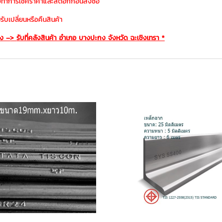
งทำการเช็คราคาและสต๊อกก่อนสั่งซื้อ
ับเปลี่ยนหรือคืนสินค้า
อง –
>
รับที่คลังสินค้า อำเภอ บางปะกง จังหวัด ฉะเชิงเทรา *