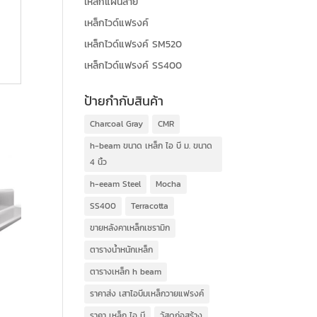
เหล็กแผ่นลาย
เหล็กไวด์แฟรงค์
เหล็กไวด์แฟรงค์ SM520
เหล็กไวด์แฟรงค์ SS400
ป้ายกำกับสินค้า
Charcoal Gray
CMR
h-beam ขนาด เหล็ก ไอ บี ม. ขนาด
4 นิ้ว
h-eeam Steel
Mocha
SS400
Terracotta
ขายหลังคาเหล็กเซรามิก
ตารางน้ำหนักเหล็ก
ตารางเหล็ก h beam
ราคาส่ง เสาไอบีมเหล็กวายแฟรงค์
ราคา เหล็ก ไอ บี
วัสดุก่อสร้าง