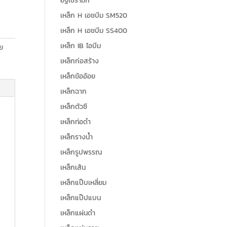
อิฐเซรามิก
เหล็ก H เอชบีม SM520
เหล็ก H เอชบีม SS400
เหล็ก IB ไอบีม
าย
เหล็กก่อสร้าง
เหล็กข้ออ้อย
เหล็กฉาก
เหล็กตัวซี
เหล็กท่อดำ
เหล็กรางน้ำ
เหล็กรูปพรรณ
เหล็กเส้น
เหล็กแป๊บเหลี่ยม
เหล็กแป๊ปแบน
เหล็กแผ่นดำ