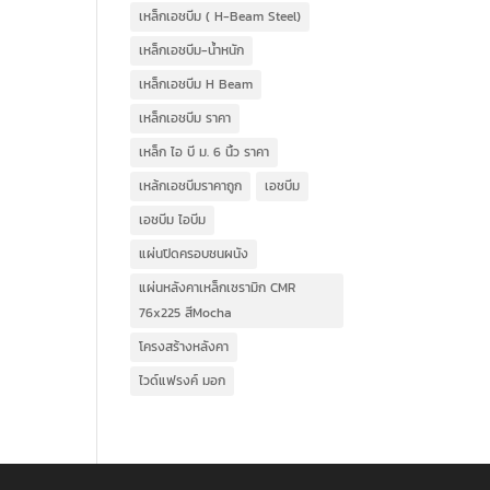
เหล็กเอชบีม ( H-Beam Steel)
เหล็กเอชบีม-น้ำหนัก
เหล็กเอชบีม H Beam
เหล็กเอชบีม ราคา
เหล็ก ไอ บี ม. 6 นิ้ว ราคา
เหล้กเอชบีมราคาถูก
เอชบีม
เอชบีม ไอบีม
แผ่นปิดครอบชนผนัง
แผ่นหลังคาเหล็กเซรามิก CMR
76x225 สีMocha
โครงสร้างหลังคา
ไวด์แฟรงค์ มอก