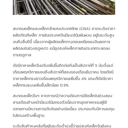
สมาคมเหล็กและเหล็กกล้าแห่งประเทศไทย (CISA) คาดระดับราคา
ผลิตภัณฑ์เหล็ก ภายในประเทศจีนมีแนวโน้มผันผวน อยู่ในระดับสูง
จนถึงสิ้นปีนี้ เนื่องจากผู้ผลิตเหล็กทางตอนเหนือของจีนลดการ
ผลิตลงในช่วงฤดูหนาว แม้อุปสงค์เหล็กภายในประเทศจะลดลง
ตามฤดูกาล
ดัชนีราคาเหล็กจีนปรับเพิ่มขึ้นติดต่อกันเป็นสัปดาห์ที่ 5 นับตั้งแต่
เดือนพฤศจิกายนจนถึงสัปดาห์ที่สองของเดือนธันวาคม โดยดัชนี
ราคาเหล็กทรงยาวเดือนพฤศจิกายนเพิ่มขึ้น 4% ขณะที่ดัชนีราคา
เหล็กทรงแบนเพิ่มขึ้นเล็กน้อย 0.9%
สมาคมเหล็กจีนฯ คาดการณ์ว่าความต้องการใช้เหล็กในช่วงสอง
สามเดือนข้างหน้ามีแนวโน้มทรงตัวเนื่องจากอุตสาหกรรมผู้ใช้
ปลายทางมีความการเติบโตอย่างต่อเนื่อง ประกอบกับมีการลงทุน
ในโครงสร้างพื้นฐาน
ระดับสินค้าคงคลังที่อยู่ในระดับต่ำบ่งชี้ว่าอุปสงค์เหล็กจีนยังคง