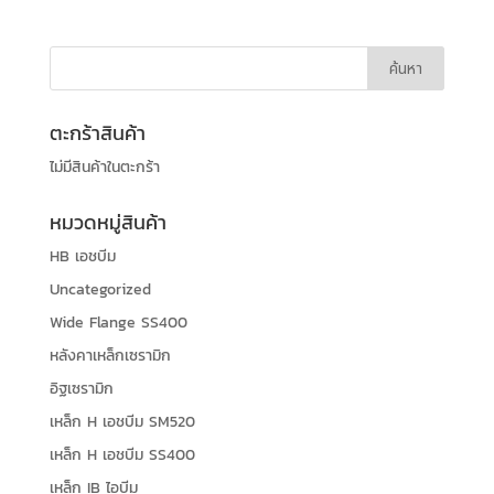
ตะกร้าสินค้า
ไม่มีสินค้าในตะกร้า
หมวดหมู่สินค้า
HB เอชบีม
Uncategorized
Wide Flange SS400
หลังคาเหล็กเซรามิก
อิฐเซรามิก
เหล็ก H เอชบีม SM520
เหล็ก H เอชบีม SS400
เหล็ก IB ไอบีม