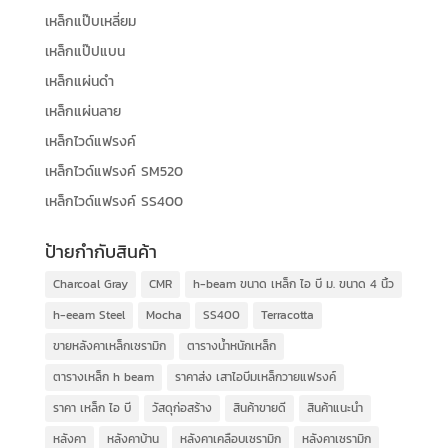
เหล็กแป๊บเหลี่ยม
เหล็กแป๊ปแบน
เหล็กแผ่นดำ
เหล็กแผ่นลาย
เหล็กไวด์แฟรงค์
เหล็กไวด์แฟรงค์ SM520
เหล็กไวด์แฟรงค์ SS400
ป้ายกำกับสินค้า
Charcoal Gray
CMR
h-beam ขนาด เหล็ก ไอ บี ม. ขนาด 4 นิ้ว
h-eeam Steel
Mocha
SS400
Terracotta
ขายหลังคาเหล็กเซรามิก
ตารางน้ำหนักเหล็ก
ตารางเหล็ก h beam
ราคาส่ง เสาไอบีมเหล็กวายแฟรงค์
ราคา เหล็ก ไอ บี
วัสดุก่อสร้าง
สินค้าขายดี
สินค้าแนะนำ
หลังคา
หลังคาบ้าน
หลังคาเคลือบเซรามิก
หลังคาเซรามิก