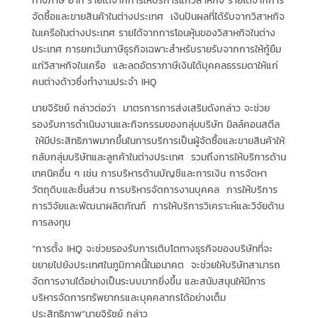
ทางภาษี อาทิ รายได้จากการให้บริการแก่วิสาหกิจ รายได้จากการ
จัดซื้อและขายสินค้าในต่างประเทศ เงินปันผลที่ได้รับจากวิสาหกิจ
ในเครือในต่างประเทศ รายได้จากการโอนหุ้นของวิสาหกิจในต่าง
ประเทศ การยกเว้นภาษีธุรกิจเฉพาะสำหรับรายรับจากการให้กู้ยืม
แก่วิสาหกิจในเครือ และลดอัตราภาษีเงินได้บุคคลธรรมดาให้แก่
คนต่างด้าวซึ่งทำงานประจำ IHQ
นายจิรัซย์ กล่าวต่อว่า มาตรการการส่งเสริมดังกล่าว จะช่วย
รองรับการดำเนินงานและกิจกรรมของกลุ่มบริษัท มิลล์คอนสตีล
ให้มีประสิทธิภาพมากขึ้นในการบริการเป็นผู้จัดซื้อและขายสินค้าให้
กลับกลุ่มบริษัทและลูกค้าในต่างประเทศ รวมถึงการให้บริการด้าน
เทคนิคอื่น ๆ เช่น การบริหารด้านบัญชีและการเงิน การจัดหา
วัตถุดิบและชิ้นส่วน การบริหารจัดการงานบุคคล การให้บริการ
การวิจัยและพัฒนาผลิตภัณฑ์ การให้บริการวิเคราะห์และวิจัยด้าน
การลงทุน
“การตั้ง IHQ จะช่วยรองรับการเติบโตทางธุรกิจของบริษัทที่จะ
ขยายไปยังประเทศในภูมิภาคนี้ในอนาคต จะช่วยให้บริษัทสามารถ
จัดการงานได้อย่างเป็นระบบมากยิ่งขึ้น และสนับสนุนให้มีการ
บริหารจัดการทรัพยากรและบุคคลากรได้อย่างเต็ม
ประสิทธิภาพ”นายจิรัซย์ กล่าว