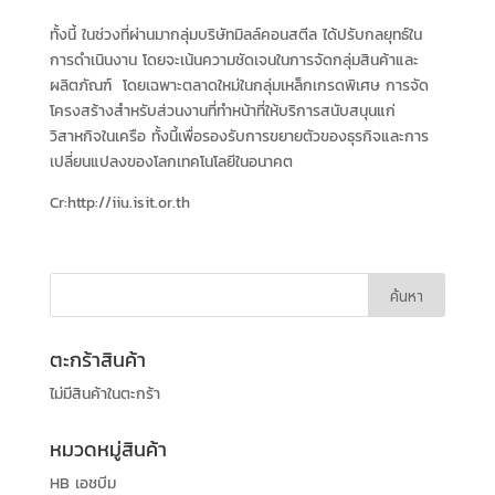
ทั้งนี้ ในช่วงที่ผ่านมากลุ่มบริษัทมิลล์คอนสตีล ได้ปรับกลยุทธ์ใน
การดำเนินงาน โดยจะเน้นความชัดเจนในการจัดกลุ่มสินค้าและ
ผลิตภัณฑ์ โดยเฉพาะตลาดใหม่ในกลุ่มเหล็กเกรดพิเศษ การจัด
โครงสร้างสำหรับส่วนงานที่ทำหน้าที่ให้บริการสนับสนุนแก่
วิสาหกิจในเครือ ทั้งนี้เพื่อรองรับการขยายตัวของธุรกิจและการ
เปลี่ยนแปลงของโลกเทคโนโลยีในอนาคต
Cr:http://iiu.isit.or.th
ตะกร้าสินค้า
ไม่มีสินค้าในตะกร้า
หมวดหมู่สินค้า
HB เอชบีม